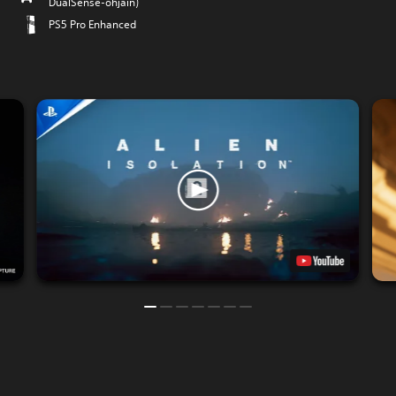
DualSense-ohjain)
PS5 Pro Enhanced