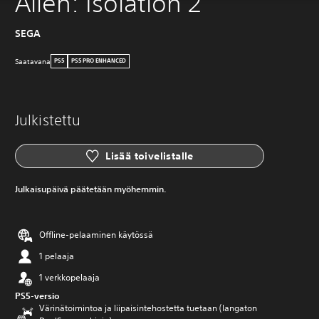
Alien: Isolation 2
SEGA
Saatavana
PS5
PS5 PRO ENHANCED
Julkistettu
Lisää toivelistalle
Julkaisupäivä päätetään myöhemmin.
Offline-pelaaminen käytössä
1 pelaaja
1 verkkopelaaja
PS5-versio
Värinätoimintoa ja liipaisintehostetta tuetaan (langaton