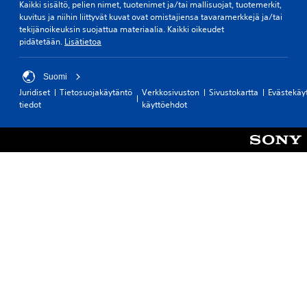
Kaikki sisältö, pelien nimet, tuotenimet ja/tai mallisuojat, tuotemerkit,
kuvitus ja niihin liittyvät kuvat ovat omistajiensa tavaramerkkejä ja/tai
tekijänoikeuksin suojattua materiaalia. Kaikki oikeudet
pidätetään.
Lisätietoa
Suomi
Juridiset
Tietosuojakäytäntö
Verkkosivuston
Sivustokartta
Evästekäy
tiedot
käyttöehdot