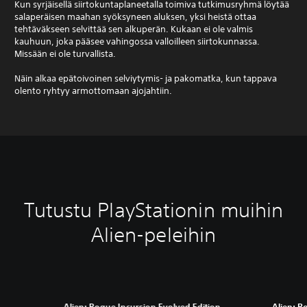
Kun syrjäisellä siirtokuntaplaneetalla toimiva tutkimusryhmä löytää
salaperäisen maahan syöksyneen aluksen, yksi heistä ottaa
tehtäväkseen selvittää sen alkuperän. Kukaan ei ole valmis
kauhuun, joka pääsee vahingossa valloilleen siirtokunnassa.
Missään ei ole turvallista.
Näin alkaa epätoivoinen selviytymis- ja pakomatka, kun tappava
olento ryhtyy armottomaan ajojahtiin.
Tutustu PlayStationin muihin
Alien-peleihin
Alien: Rogue Incursion Evolved Edition
Alien: R