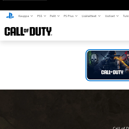
Kauppa
PS5
Pelit
PS Plus
Lisälaitteet
Uutiset
Tuki
Call of 