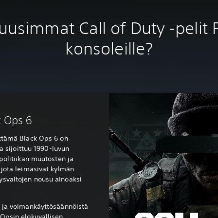
uusimmat Call of Duty -pelit 
konsoleille?
k Ops 6
ittämä Black Ops 6 on
ka sijoittuu 1990-luvun
 politiikan muutosten ja
 jota leimasivat kylmän
svaltojen nousu ainoaksi
s ja voimankäyttösäännöistä
 Opsin elokuvallisen