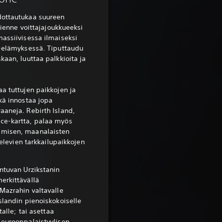
dottautukaa suureen
 tienne voittajajoukkueeksi
massiivisessa ilmaiseksi
 -elämyksessä. Tiputtaudu
kaan, luuttaa palkkioita ja
a tuttujen paikkojen ja
kä innostaa jopa
aaneja. Rebirth Island,
ce-kartta, palaa myös
amisen, maanalaisten
htelevien tarkkailupaikkojen
ntuvan Urzikstanin
erkittävällä
Mazrahin valtavalle
slandin pienoiskokoiselle
talle; tai asettaa
 eurooppalaistyylisen