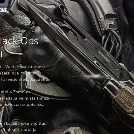
Black Ops
i
t. Valitse varustuksesi
 aseisiin ja muuhun
 7:n viidennellä kaudella.
uudella Zombies-
etkellä ja valmista tiimisi
ies-luvun eeppisessä
.
 kartan, joka sijoittuu
sä ahtaat kadut ja