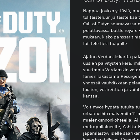
Nappaa joukko ystäviä, pu
tulitaisteluun ja taistelkaa
Call of Dutyn seuraavassa 
pelattavassa battle royale
mukaan, kisko panssarit nis
taistele tiesi huipulle.
Ajaton Verdansk-kartta pala
uusien päivitysten kera, mi
suurimpia Verdanskin veter
fanien rakastama Resurgen
yhdessä vauhdikkaan pela
luolien, vesireittien ja vai
kanssa.
Voit myös hypätä tutulta tu
urbaaneihin maisemiin 11 m
mielenkiinnonkohteella; Al 
metropolialueelle; Ashika I
japanilaistyyliselle saarikar
koordinaateiksesi Vondelin