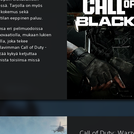
ssä. Tarjolla on myös
ikokemus sekä
tilan eeppinen paluu.
ansa eri pelimuodoissa
nnovaatiolla, mukaan lukien
la, joka tekee
ulavimman Call of Duty -
ää kykyä ketjuttaa
mista toisiinsa missä
Call of Duty: War