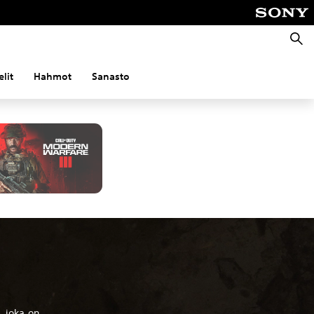
Haku
n
lit
Hahmot
Sanasto
, joka on