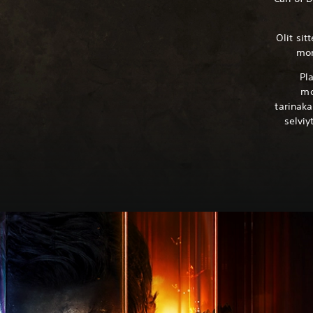
Olit sit
mon
Pl
mo
tarinak
selviy