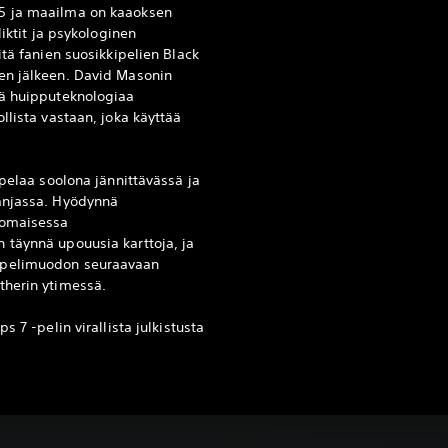
5 ja maailma on kaaoksen
liktit ja psykologinen
itä fanien suosikkipelien Black
en jälkeen. David Masonin
ää huipputeknologiaa
llista vastaan, joka käyttää
.
 pelaa soolona jännittävässä ja
anjassa. Hyödynnä
somaisessa
 täynnä upouusia karttoja, ja
-pelimuodon seuraavaan
etherin ytimessä.
s 7 -pelin virallista julkistusta