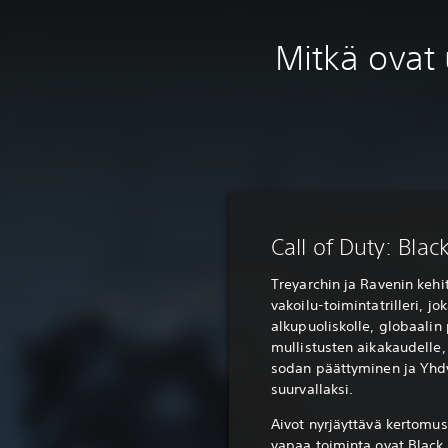
Mitkä ovat 
Call of Duty: Blac
Treyarchin ja Ravenin keh
vakoilu-toimintatrilleri, jo
alkupuoliskolle, globaalin
mullistusten aikakaudelle,
sodan päättyminen ja Yhdy
suurvallaksi.
Aivot nyrjäyttävä kertomu
vapaa toiminta ovat Black