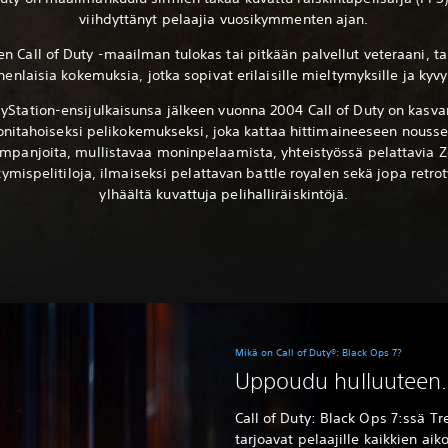
viihdyttänyt pelaajia vuosikymmenten ajan.
ten Call of Duty -maailman tulokas tai pitkään palvellut veteraani, ta
enlaisia kokemuksia, jotka sopivat erilaisille mieltymyksille ja kyvyi
ayStation-ensijulkaisunsa jälkeen vuonna 2004 Call of Duty on kasva
nitahoiseksi pelikokemukseksi, joka kattaa hittimaineeseen nousse
ampanjoita, mullistavaa moninpelaamista, yhteistyössä pelattavia 
tymispelitiloja, ilmaiseksi pelattavan battle royalen sekä jopa retrot
ylhäältä kuvattuja pelihalliräiskintöjä.
Mikä on Call of Duty®: Black Ops 7?
Uppoudu hulluuteen.
Call of Duty: Black Ops 7:ssä T
tarjoavat pelaajille kaikkien ai