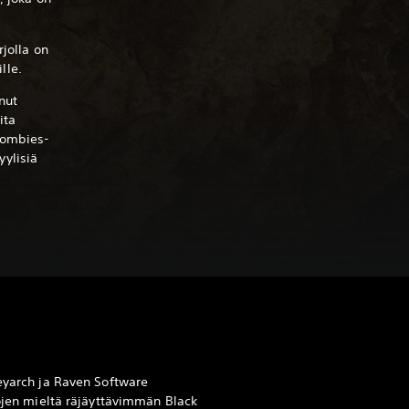
rjolla on
lle.
nut
ita
Zombies-
yylisiä
reyarch ja Raven Software
kojen mieltä räjäyttävimmän Black