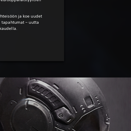
yhteisöön ja koe uudet
ja tapahtumat – uutta
 kaudella.