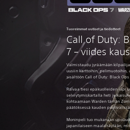
Tuoreimmat uutiset ja tiedotteet
Call of Duty: 
7 – viides kaus
Valmistaudu jyräämään kilpailija
uusiin karttoihin, pelimuotoihin,
sisältöön Call of Duty: Black Ops
Raivaa tiesi epäkuolleiden läpi 
selviytymiskartalla heti julkaisuh
kohtaamaan Warden tämän Zomb
päätöksessä kauden puolivälissä
Moninpeli tuo mukanaan upouuden
japanilaiseen maalaiskylään, mis