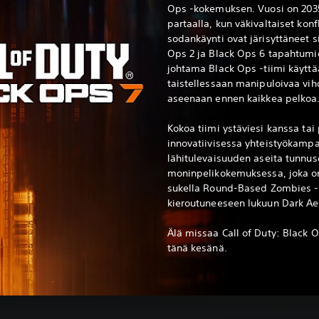
Ops -kokemuksen. Vuosi on 203
partaalla, kun väkivaltaiset konf
sodankäynti ovat järisyttäneet s
Ops 2 ja Black Ops 6 tapahtumi
johtama Black Ops -tiimi käytt
taistellessaan manipuloivaa viho
aseenaan ennen kaikkea pelkoa
Kokoa tiimi ystäviesi kanssa tai
innovatiivisessa yhteistyökamp
lähitulevaisuuden aseita tunnu
moninpelikokemuksessa, joka on
sukella Round-Based Zombies 
kieroutuneeseen lukuun Dark A
Älä missaa Call of Duty: Black Op
tänä kesänä.