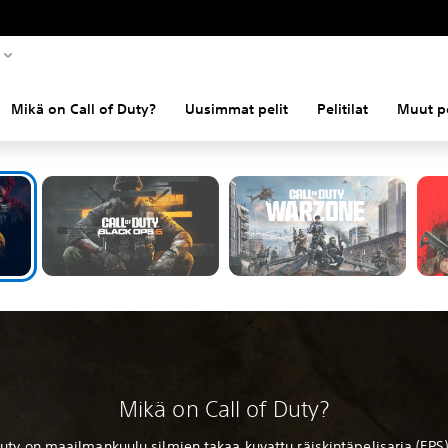
Tervetuloa Call of Dutyn parii
Mikä on Call of Duty?
Uusimmat pelit
Pelitilat
Muut pe
Tutustu PS5- ja PS4-konsolilla pyörivän silmien takaa kuvatun
hittiräiskintäpelisarjan laajaan ja jatkuvasti kehittyvään maailmaan.
Mikä on Call of Duty?
Duty on maailmankuulu silmien takaa kuvattu räiskintäpelisarja (FPS)