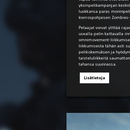
yksinpelikampanjan keskiö
luokkansa paras moninpel
kierrospohjaisen Zombies-
Pelaajat voivat ylittää raj
usealla pelin kattavalla i
omnimovement-liikkumisel
liikkumisesta tähän asti s
pelikokemuksen ja hyödynt
taisteluliikkeitä saumatto
tahansa suunnassa.
Lisätietoja