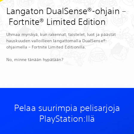
Langaton DualSense®-ohjain –
Fortnite® Limited Edition
Uhmaa myrskyä, kun rakennat, taistelet, luot ja päästät
hauskuuden valloilleen langattomalla DualSense®-
ohjaimella – Fortnite Limited Editionilla.
No, minne tänään hypätään?
Pelaa suurimpia pelisarjoja
PlayStation:llä