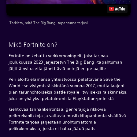
Tarkista, mitä The Big Bang -tapahtuma tarjosi
Mikä Fortnite on?
Fortnite on kehuttu verkkomoninpeli, joka tarjoaa
joulukuussa 2023 järjestetyn The Big Bang -tapahtuman
jäljiltä nyt useita jännittäviä pelejä eri pelaajille.
Peli aloitti elämänsä yhteistyössä pelattavana Save the
World -selviytymisräiskintänä vuonna 2017, mutta laajeni
pian tarunhohtoiseksi battle royale -tyyliseksi räiskinnäksi,
joka on yhä yksi pelatuimmista PlayStation-peleistä.
Kiehtovaa tarinankerrontaa, genrerajoja rikkovia
pelimekaniikkoja ja valtavia musiikkitapahtumia sisältävä
Fortnite tarjoaa järjestään unohtumattomia
pelikokemuksia, joista ei halua jäädä paitsi.