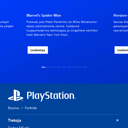
Marvel's Spider-Man
Horizon-
autojen
Pukeudu joko Peter Parkeriksi tai Miles Moralesiksi,
Seuraa Alo
illa ympäri
käytä uskomattomia voimia, hyödynnä
pelastajak
huippumodernia teknologiaa ja singahtele seitilläsi
vaarallise
halki Marvelin New York Cityn.
Lisätietoja
Lisätie
Etusivu
Fortnite
Tietoja
Tietoa SIE:stä