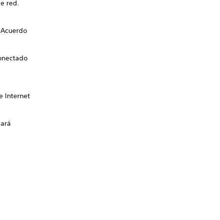
e red.
y Acuerdo
conectado
e Internet
eará