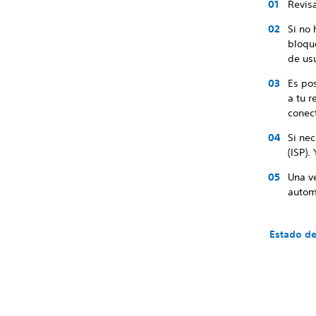
Revis
Si no 
bloqu
de usu
Es pos
a tu r
conec
Si ne
(ISP).
Una v
autom
Estado de