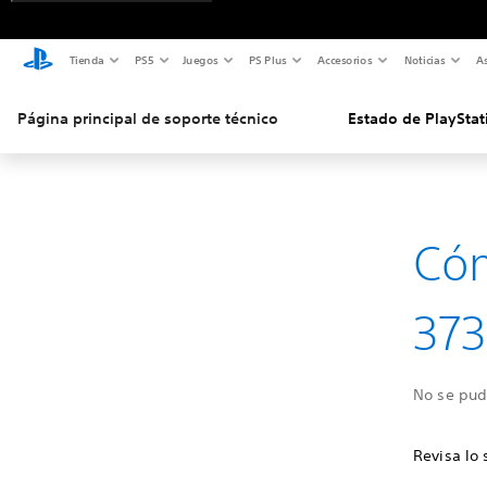
Tienda
PS5
Juegos
PS Plus
Accesorios
Noticias
As
Página principal de soporte técnico
Estado de PlayStat
Cóm
373
No se pudo
Revisa lo 