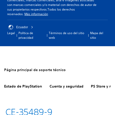
comerciales, marcas comerciales, arte e imágenes asociadas
son marcas comerciales y/o material con derechos de autor de
sus propietarios respectivos.Todos los derechos
reservados.
Más información
Ecuador
Legal
Política de
Términos de uso del sitio
Mapa del
privacidad
web
sitio
Página principal de soporte técnico
Estado de PlayStation
Cuenta y seguridad
PS Store y re
CE-35489-9