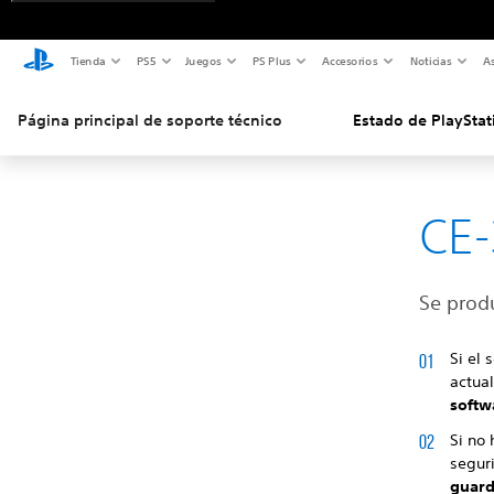
Tienda
PS5
Juegos
PS Plus
Accesorios
Noticias
As
Página principal de soporte técnico
Estado de PlayStat
CE-
Se produ
Si el 
actual
softw
Si no 
segur
guard