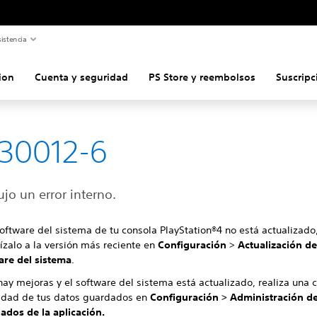
istencia
ion
Cuenta y seguridad
PS Store y reembolsos
Suscripc
30012-6
jo un error interno.
software del sistema de tu consola PlayStation®4 no está actualizado
ízalo a la versión más reciente en
Configuración
>
Actualización de
are del sistema
.
hay mejoras y el software del sistema está actualizado, realiza una 
idad de tus datos guardados en
Configuración > Administración d
ados de la aplicación.