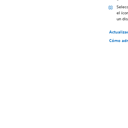
Selecc
el íco
un di
Actualiza
Cómo admi