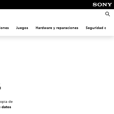
Busca
iones
Juegos
Hardware y reparaciones
Seguridad onlin
,
l
copia de
e datos