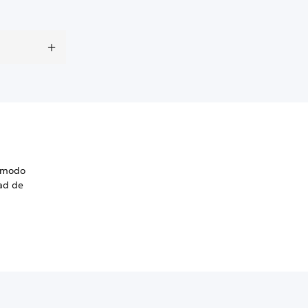
l modo
dad de