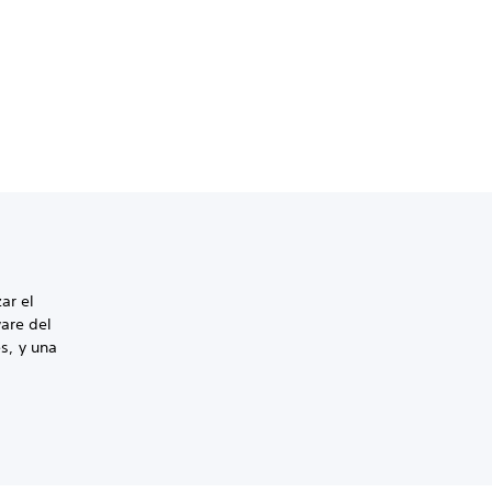
ar el
ware del
s, y una