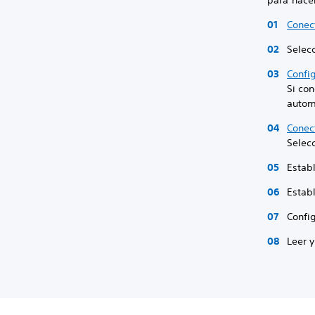
para hacer
Conect
Selecc
Config
Si co
autom
Conec
Selec
Establ
Establ
Config
Leer y