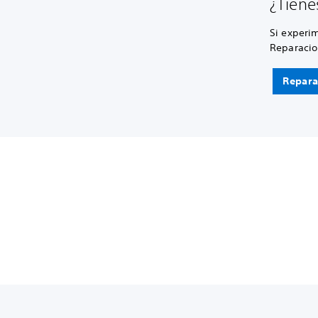
¿Tiene
Si experi
Reparacio
Repara