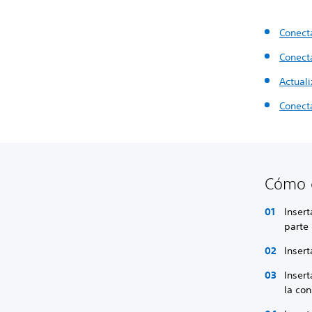
Conecta
Conecta
Actuali
Conect
Cómo c
Inser
parte 
Insert
Insert
la con