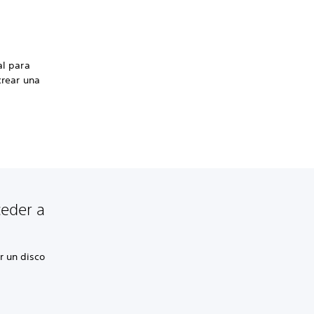
al para
crear una
ceder a
r un disco