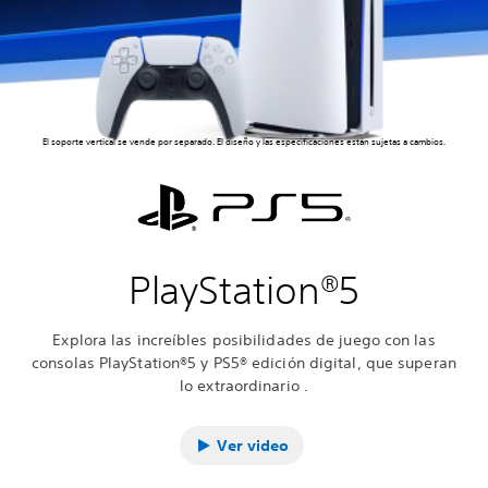
El soporte vertical se vende por separado. El diseño y las especificaciones están sujetas a cambios.
PlayStation®5
Explora las increíbles posibilidades de juego con las
consolas PlayStation®5 y PS5® edición digital, que superan
lo extraordinario .
Ver video