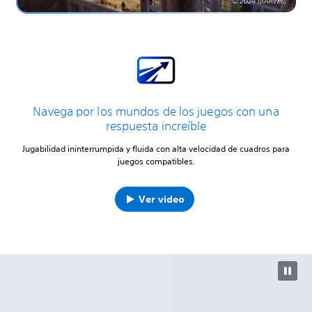
Navega por los mundos de los juegos con una
respuesta increíble
Jugabilidad ininterrumpida y fluida con alta velocidad de cuadros para
juegos compatibles.
Ver video