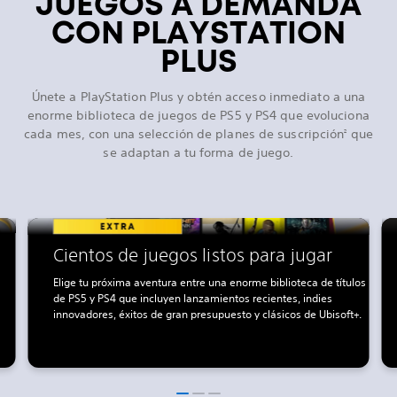
JUEGOS A DEMANDA
CON PLAYSTATION
PLUS
Únete a PlayStation Plus y obtén acceso inmediato a una
enorme biblioteca de juegos de PS5 y PS4 que evoluciona
cada mes, con una selección de planes de suscripción
que
2
se adaptan a tu forma de juego.
Cientos de juegos listos para jugar
Elige tu próxima aventura entre una enorme biblioteca de títulos
de PS5 y PS4 que incluyen lanzamientos recientes, indies
innovadores, éxitos de gran presupuesto y clásicos de Ubisoft+.