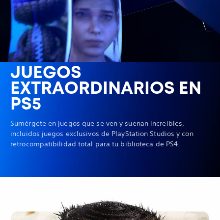
JUEGOS
EXTRAORDINARIOS EN
PS5
Sumérgete en juegos que se ven y suenan increíbles,
incluidos juegos exclusivos de PlayStation Studios y con
retrocompatibilidad total para tu biblioteca de PS4.