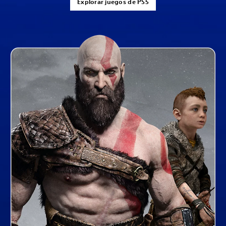
Explorar juegos de PS5