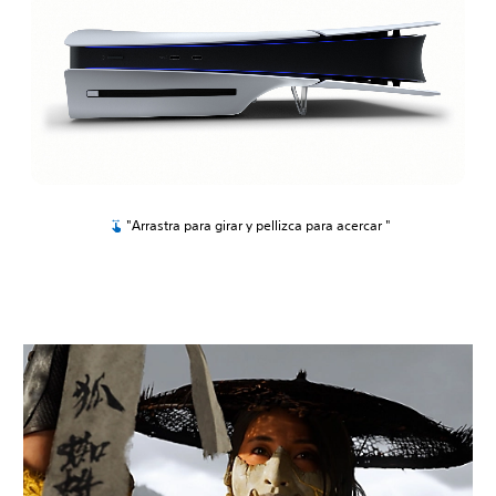
"Arrastra para girar y pellizca para acercar "