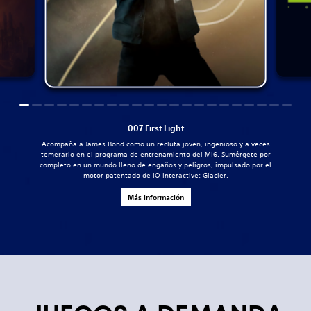
007 First Light
Acompaña a James Bond como un recluta joven, ingenioso y a veces
temerario en el programa de entrenamiento del MI6. Sumérgete por
completo en un mundo lleno de engaños y peligros, impulsado por el
motor patentado de IO Interactive: Glacier.
Más información