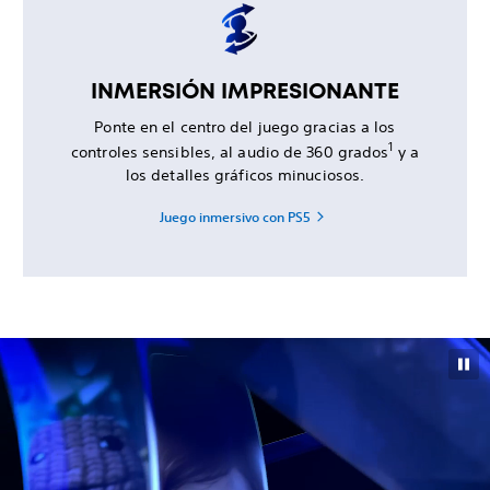
INMERSIÓN IMPRESIONANTE
Ponte en el centro del juego gracias a los
1
controles sensibles, al audio de 360 grados
y a
los detalles gráficos minuciosos.
Juego inmersivo con PS5