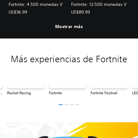
Fortnite: 4 500 monedas V
Fortnite: 12 500 monedas V
US$36.99
US$89.99
Mostrar más
Más experiencias de Fortnite
® Fortnite: Odyssey
Rocket Racing
Fortnite
Fortnite Festival