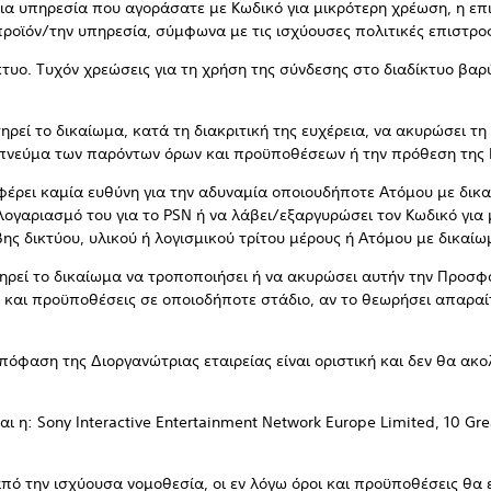
μια υπηρεσία που αγοράσατε με Κωδικό για μικρότερη χρέωση, η ε
ροϊόν/την υπηρεσία, σύμφωνα με τις ισχύουσες πολιτικές επιστρ
κτυο. Τυχόν χρεώσεις για τη χρήση της σύνδεσης στο διαδίκτυο βα
τηρεί το δικαίωμα, κατά τη διακριτική της ευχέρεια, να ακυρώσει 
 πνεύμα των παρόντων όρων και προϋποθέσεων ή την πρόθεση της
ν φέρει καμία ευθύνη για την αδυναμία οποιουδήποτε Ατόμου με δι
 λογαριασμό του για το PSN ή να λάβει/εξαργυρώσει τον Κωδικό για
 δικτύου, υλικού ή λογισμικού τρίτου μέρους ή Ατόμου με δικαί
ατηρεί το δικαίωμα να τροποποιήσει ή να ακυρώσει αυτήν την Προσφ
 και προϋποθέσεις σε οποιοδήποτε στάδιο, αν το θεωρήσει απαρα
απόφαση της Διοργανώτριας εταιρείας είναι οριστική και δεν θα α
ναι η: Sony Interactive Entertainment Network Europe Limited, 10 Gr
από την ισχύουσα νομοθεσία, οι εν λόγω όροι και προϋποθέσεις θα