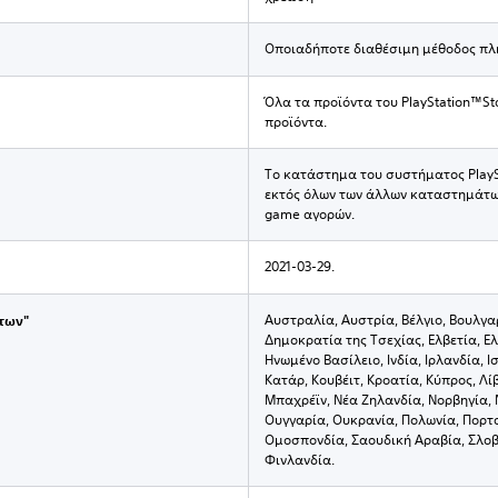
Οποιαδήποτε διαθέσιμη μέθοδος πλ
Όλα τα προϊόντα του PlayStation™St
προϊόντα.
Το κατάστημα του συστήματος PlaySt
εκτός όλων των άλλων καταστημάτων
game αγορών.
2021-03-29.
Αυστραλία, Αυστρία, Βέλγιο, Βουλγαρ
των"
Δημοκρατία της Τσεχίας, Ελβετία, 
Ηνωμένο Βασίλειο, Ινδία, Ιρλανδία, Ι
Κατάρ, Κουβέιτ, Κροατία, Κύπρος, Λ
Μπαχρέϊν, Νέα Ζηλανδία, Νορβηγία, 
Ουγγαρία, Ουκρανία, Πολωνία, Πορτ
Ομοσπονδία, Σαουδική Αραβία, Σλοβα
Φινλανδία.