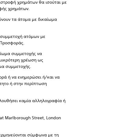
πιστροφή χρημάτων θα ισούται με
οφής χρημάτων.
ρύνουν τα άτομα με δικαίωμα
τη συμμετοχή ατόμων με
 Προσφοράς.
καίωμα συμμετοχής να
 μικρότερη χρέωση ως
ωμα συμμετοχής.
ορά ή να ενημερώσει ή/και να
ίτητο ή στην περίπτωση
κολουθήσει καμία αλληλογραφία ή
eat Marlborough Street, London
 ερμηνεύονται σύμφωνα με τη