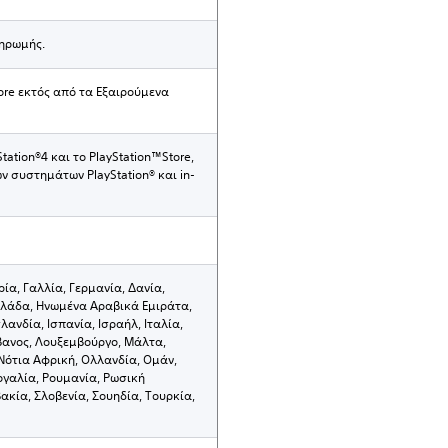
ηρωμής.
ore εκτός από τα Εξαιρούμενα
ation®4 και το PlayStation™Store,
 συστημάτων PlayStation® και in-
ία, Γαλλία, Γερμανία, Δανία,
Ελλάδα, Ηνωμένα Αραβικά Εμιράτα,
σλανδία, Ισπανία, Ισραήλ, Ιταλία,
ίβανος, Λουξεμβούργο, Μάλτα,
Νότια Αφρική, Ολλανδία, Ομάν,
ογαλία, Ρουμανία, Ρωσική
κία, Σλοβενία, Σουηδία, Τουρκία,