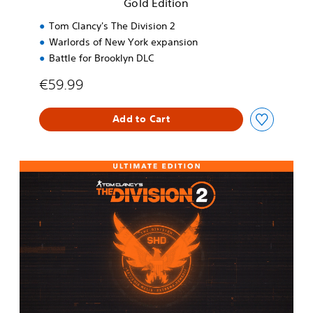
Gold Edition
Tom Clancy's The Division 2
Warlords of New York expansion
Battle for Brooklyn DLC
€59.99
Add to Cart
U
l
t
i
m
a
t
e
E
d
i