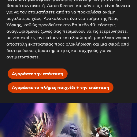
βασικό συντονιστή, Aaron Keener, και κάντε ό,τι είναι δυνατό
για να τον σταματήσετε από το να προκαλέσει ακόμη
μεγαλύτερο χάος. Ανακαλύψτε ένα νέο τμήμα της Νέας
Υόρκης, καθώς προοδεύετε στο Επίπεδο 40: τέσσερις
αναγνωρισμένες ζώνες σας περιμένουν να τις εξερευνήσετε,
με νέα exotics, αντικείμενα και εξοπλισμό, μια ολοκαίνουρια
αποστολή εκστρατείας προς ολοκλήρωση και μια σειρά από
δευτερεύουσες δραστηριότητες και αρχηγούς για να
αντιμετωπίσετε.
Αγοράστε την επέκταση
Αγοράστε το πλήρες παιχνίδι + την επέκταση