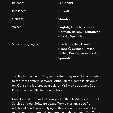
Release:
14/3/2019
Publisher:
Ubisoft
Genres:
Shooter
Voice:
English, French (France),
German, Italian, Portuguese
(Brazil), Spanish
Screen Languages:
Czech, English, French
(France), German, Italian,
Polish, Portuguese (Brazil),
Spanish
To play this game on PS5, your system may need to be updated 
to the latest system software. Although this game is playable 
on PS5, some features available on PS4 may be absent. See 
PlayStation.com/bc for more details.
Download of this product is subject to the PlayStation Terms of 
Service and our Software Usage Terms plus any specific 
additional conditions applying to this product. If you do not wish 
to accept these terms, do not download this product. See Terms 