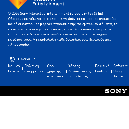
© 2026 Sony Interactive Entertainment Europe Limited (SIEE)
Όλο το περιεχόμενο, οι τίτλοι παιχνιδιών, οι εμπορικές ονομασίες
και/ή οι εμπορικές μορφές παρουσίασης, τα εμπορικά σήματα, τα
εικαστικά και οι σχετικές εικόνες αποτελούν υλικό εμπορικών
σημάτων και/ή πνευματικών δικαιωμάτων των αντίστοιχων
κατόχων τους. Με επιφύλαξη κάθε δικαιώματος.
Περισσότερες
πληροφορίες
Ελλάδα
Νομικά
Πολιτική
Όροι
Χάρτης
Πολιτική
Software
θέματα
απορρήτου
χρήστης
Διαδικτυακής
Cookies
Usage
ιστοτόπου
Τοποθεσίας
Terms