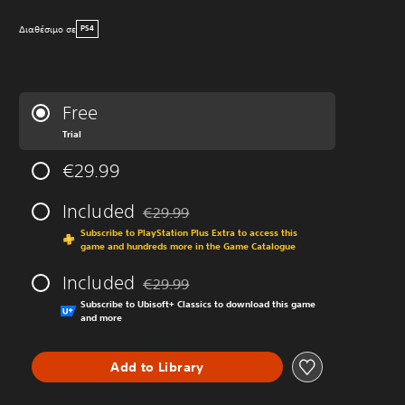
Διαθέσιμο σε
PS4
Free
Trial
€29.99
Included
€29.99
Discounted from original price of €29.99
Subscribe to PlayStation Plus Extra to access this
game and hundreds more in the Game Catalogue
Included
€29.99
Discounted from original price of €29.99
Subscribe to Ubisoft+ Classics to download this game
and more
Add to Library