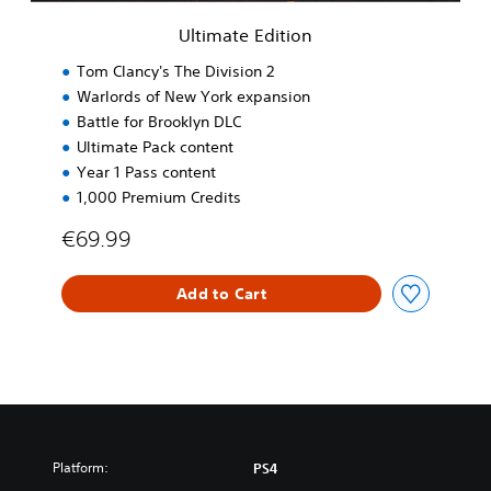
t
i
Ultimate Edition
o
n
Tom Clancy's The Division 2
Warlords of New York expansion
Battle for Brooklyn DLC
Ultimate Pack content
Year 1 Pass content
1,000 Premium Credits
€69.99
Add to Cart
Platform:
PS4