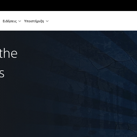
Ειδήσεις
Υποστήριξη
the
s
nal price of €19.99