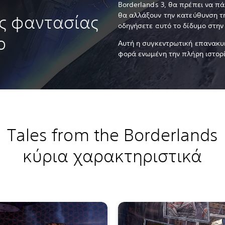
Borderlands 3, θα πρέπει να π
θα αλλάξουν την κατεύθυνση τη
ς φαντασίας
οδηγήσετε αυτό το δίδυμο στην
ο
Αυτή η συγκεντρωτική επανακυ
φορά ενωμένη την πλήρη ιστορί
Tales from the Borderlands
κύρια χαρακτηριστικά