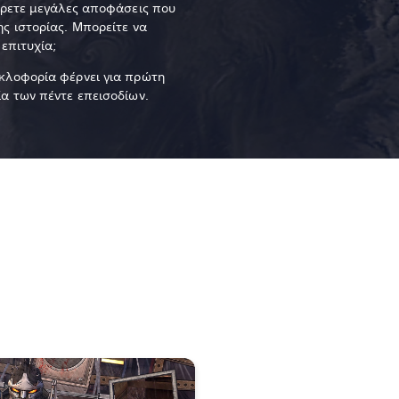
άρετε μεγάλες αποφάσεις που
ς ιστορίας. Μπορείτε να
 επιτυχία;
κλοφορία φέρνει για πρώτη
α των πέντε επεισοδίων.