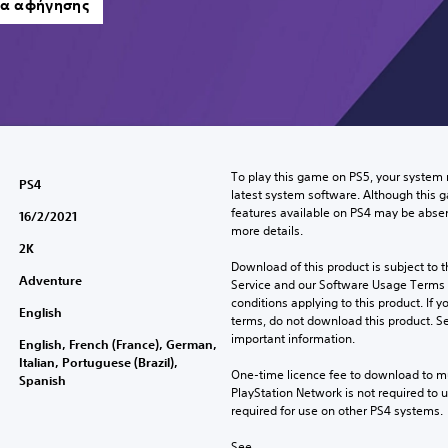
ια αφήγησης
To play this game on PS5, your system 
PS4
latest system software. Although this 
features available on PS4 may be absen
16/2/2021
more details.
2K
Download of this product is subject to 
Adventure
Service and our Software Usage Terms pl
conditions applying to this product. If y
English
terms, do not download this product. Se
important information.
English, French (France), German,
Italian, Portuguese (Brazil),
One-time licence fee to download to mul
Spanish
PlayStation Network is not required to us
required for use on other PS4 systems.
See 