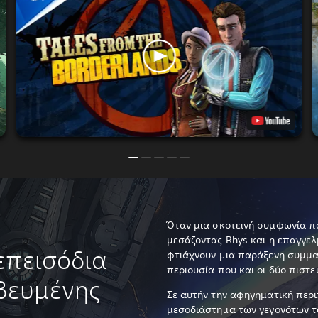
Όταν μια σκοτεινή συμφωνία πά
μεσάζοντας Rhys και η επαγγε
επεισόδια
φτιάχνουν μια παράξενη συμμα
περιουσία που και οι δύο πιστεύ
βευμένης
Σε αυτήν την αφηγηματική περι
μεσοδιάστημα των γεγονότων το