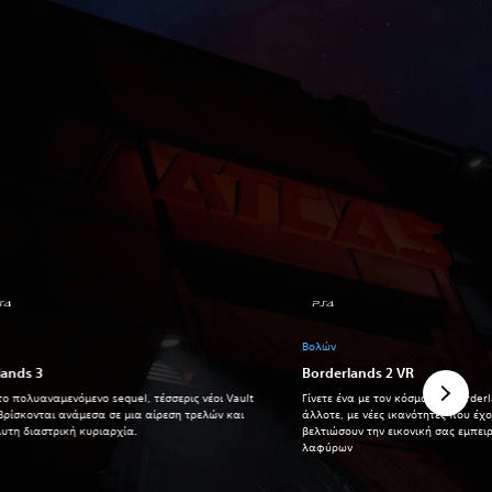
Βολών
lands 3
Borderlands 2 VR
το πολυαναμενόμενο sequel, τέσσερις νέοι Vault
Γίνετε ένα με τον κόσμο του Borde
βρίσκονται ανάμεσα σε μια αίρεση τρελών και
άλλοτε, με νέες ικανότητες που έχο
υτη διαστρική κυριαρχία.
βελτιώσουν την εικονική σας εμπει
λαφύρων