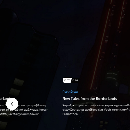
Περιπέτεια
erlands
New Tales from the Borderlands
άς Tiny Tina είναι η απρόβλεπτη
Χαράξτε τη μοίρα τριών νέων χαρακτήρων καθ
υτό το μοναδικό αμάλγαμα looter
αγωνίζονται να ανοίξουν ένα Vault στον πλανή
τραπέζιων παιχνιδιών ρόλων.
Promethea. .