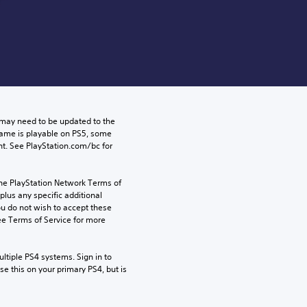
may need to be updated to the 
game is playable on PS5, some 
t. See PlayStation.com/bc for 
the PlayStation Network Terms of 
us any specific additional 
ou do not wish to accept these 
e Terms of Service for more 
tiple PS4 systems. Sign in to 
e this on your primary PS4, but is 