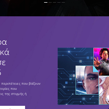
ρα
κά
σε
5
 περιπέτειες που βάζουν
τορίες που
ς της στιγμής ή