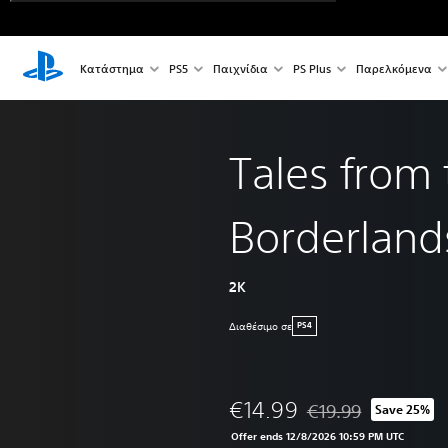
Κατάστημα
PS5
Παιχνίδια
PS Plus
Παρελκόμενα
Tales from 
Borderland
2K
Διαθέσιμο σε
PS4
€14.99
€19.99
Save 25%
Discounted from origi
Offer ends 12/8/2026 10:59 PM UTC