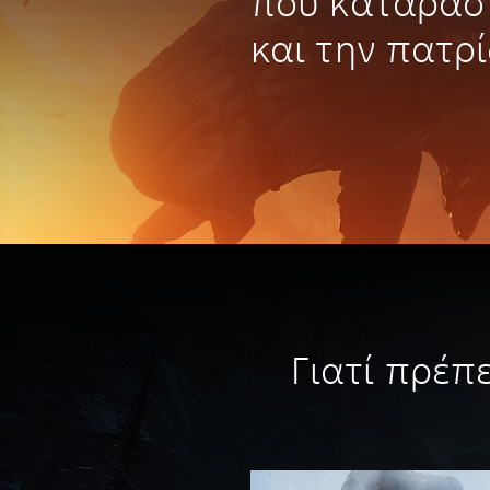
που καταράσ
και την πατρ
Γιατί πρέπ