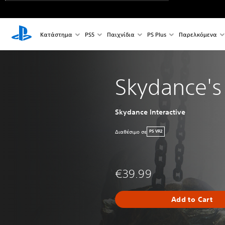
Κατάστημα
PS5
Παιχνίδια
PS Plus
Παρελκόμενα
Skydance'
Skydance Interactive
Διαθέσιμο σε
PS VR2
€39.99
Add to Cart