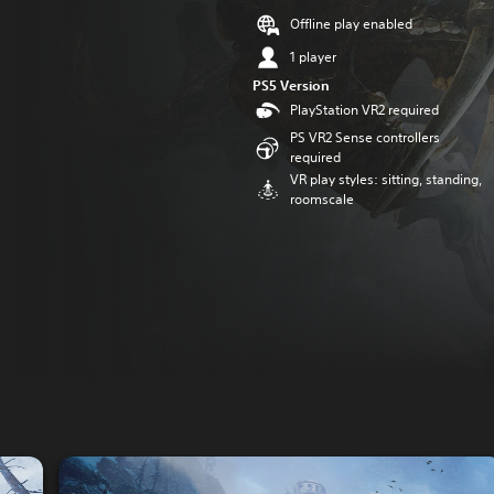
Offline play enabled
1 player
PS5 Version
PlayStation VR2 required
PS VR2 Sense controllers
required
VR play styles: sitting, standing,
roomscale