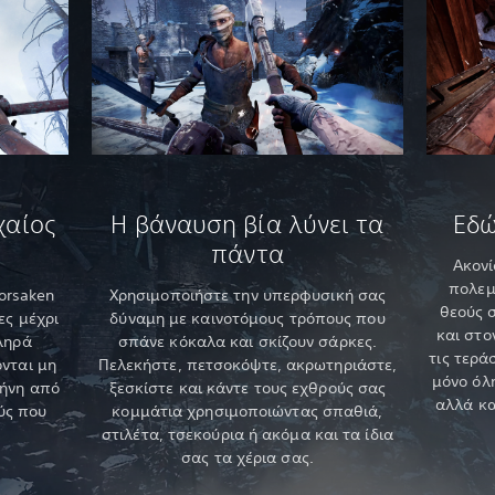
χαίος
Η βάναυση βία λύνει τα
Εδώ
πάντα
Ακονί
πολεμ
orsaken
Χρησιμοποιήστε την υπερφυσική σας
θεούς 
ες μέχρι
δύναμη με καινοτόμους τρόπους που
και στο
ληρά
σπάνε κόκαλα και σκίζουν σάρκες.
τις τερά
νται μη
Πελεκήστε, πετσοκόψτε, ακρωτηριάστε,
μόνο όλη
μήνη από
ξεσκίστε και κάντε τους εχθρούς σας
αλλά κα
ύς που
κομμάτια χρησιμοποιώντας σπαθιά,
στιλέτα, τσεκούρια ή ακόμα και τα ίδια
σας τα χέρια σας.