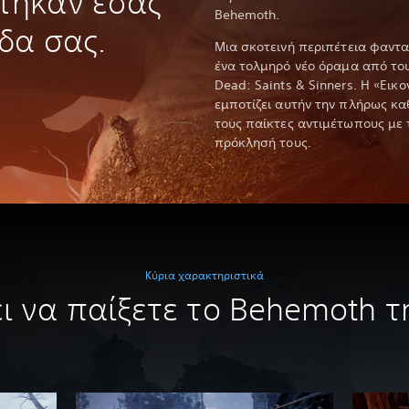
τηκαν εσάς
Behemoth.
ίδα σας.
Μια σκοτεινή περιπέτεια φαντα
ένα τολμηρό νέο όραμα από του
Dead: Saints & Sinners. Η «Εικ
εμποτίζει αυτήν την πλήρως κα
τους παίκτες αντιμέτωπους με
πρόκλησή τους.
Κύρια χαρακτηριστικά
ει να παίξετε το Behemoth τ