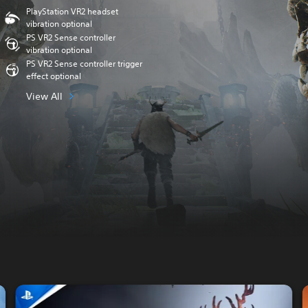
PlayStation VR2 headset
vibration optional
PS VR2 Sense controller
vibration optional
PS VR2 Sense controller trigger
effect optional
View All