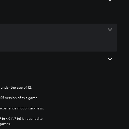
 under the age of 12.
PS5 version of this game.
xperience motion sickness.
n × 6 ft 7 in) is required to 
 games.