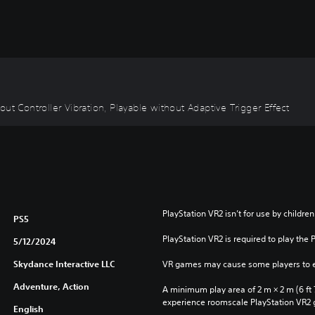
ut Controller Vibration, Playable without Adaptive Trigger Effect
PlayStation VR2 isn’t for use by children
PS5
PlayStation VR2 is required to play the 
5/12/2024
Skydance Interactive LLC
VR games may cause some players to e
Adventure, Action
A minimum play area of 2 m × 2 m (6 ft 7 i
experience roomscale PlayStation VR2
English