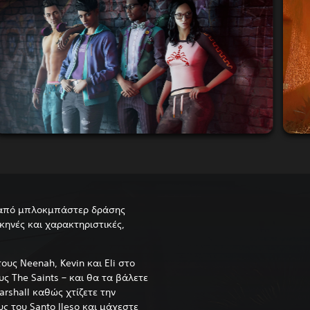
 από μπλοκμπάστερ δράσης
κηνές και χαρακτηριστικές,
ους Neenah, Kevin και Eli στο
ς The Saints – και θα τα βάλετε
arshall καθώς χτίζετε την
ς του Santo Ileso και μάχεστε