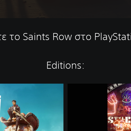
 το Saints Row στο PlayStat
Editions:
S
a
i
n
t
s
R
o