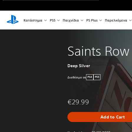
Κατάστημα
PS5
Παιχνίδια
PS Plus
Παρελκόμενα
Saints Row
Deep Silver
Διαθέσιμο σε
PS4
PS5
€29.99
Add to Cart