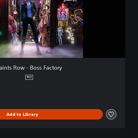
aints Row - Boss Factory
PS5
Add to Library