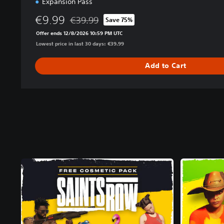
Expansion Pass
€9.99
€39.99
Save 75%
Discounted from original price of €39.99
Offer ends 12/8/2026 10:59 PM UTC
Lowest price in last 30 days: €39.99
Add to Cart