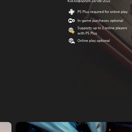
Κυκλοφόρησε 23/08/2022
PS Plus required for online play
In-game purchases optional
Supports up to 2 online players
with PS Plus
Online play optional