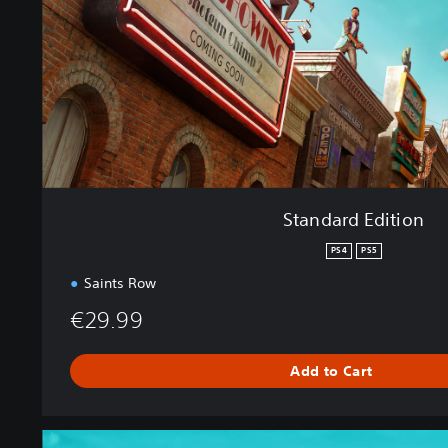
E
d
i
t
i
o
n
Standard Edition
PS4
PS5
Saints Row
€29.99
Add to Cart
G