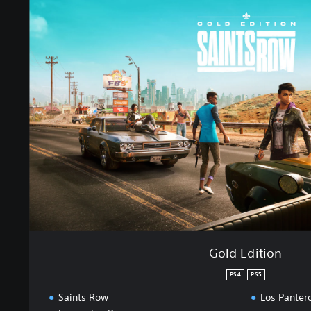
o
l
d
E
d
i
t
i
o
n
Gold Edition
PS4
PS5
Saints Row
Los Panter