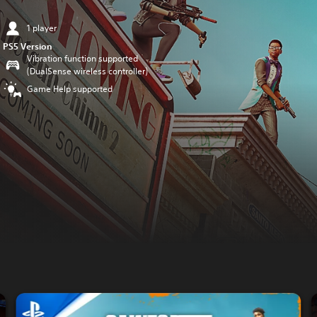
1 player
PS5 Version
Vibration function supported
(DualSense wireless controller)
Game Help supported