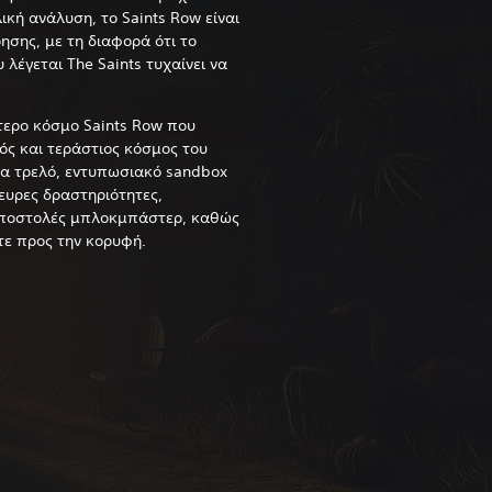
λική ανάλυση, το Saints Row είναι
ησης, με τη διαφορά ότι το
 λέγεται The Saints τυχαίνει να
τερο κόσμο Saints Row που
ός και τεράστιος κόσμος του
ένα τρελό, εντυπωσιακό sandbox
υρες δραστηριότητες,
 αποστολές μπλοκμπάστερ, καθώς
τε προς την κορυφή.