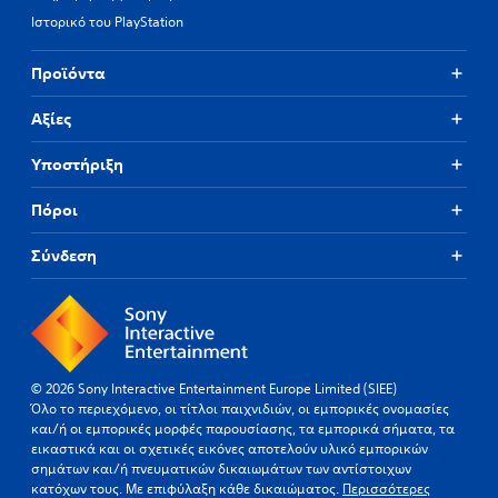
o
Ιστορικό του PlayStation
o
s
Προϊόντα
i
n
g
Αξίες
a
n
Υποστήριξη
a
l
Πόροι
t
e
Σύνδεση
r
n
a
t
i
v
e
© 2026 Sony Interactive Entertainment Europe Limited (SIEE)
p
Όλο το περιεχόμενο, οι τίτλοι παιχνιδιών, οι εμπορικές ονομασίες
r
και/ή οι εμπορικές μορφές παρουσίασης, τα εμπορικά σήματα, τα
e
εικαστικά και οι σχετικές εικόνες αποτελούν υλικό εμπορικών
s
σημάτων και/ή πνευματικών δικαιωμάτων των αντίστοιχων
e
κατόχων τους. Με επιφύλαξη κάθε δικαιώματος.
Περισσότερες
t