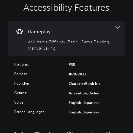
Accessibility Features
A
d
j
u
s
Gameplay
t
Adjustable Difficulty (Basic), Game Pausing,
a
Manual Saving
b
l
e
Platform:
PS5
D
i
Release:
18/9/2023
f
Publisher:
f
CharacterBank Inc.
i
Genres:
Adventure, Action
c
u
Voice:
English, Japanese
l
Screen Languages:
English, Japanese
t
y
(
B