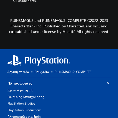
full usage rights.
a
l
l
c
RUINSMAGUS and RUINSMAGUS: COMPLETE ©2022, 2023
h
CharacterBank Inc. Published by CharacterBank Inc., and
a
co-published under license by Mastiff. All rights reserved.
l
l
e
n
g
e
o
f
t
Αρχική σελίδα
Παιχνίδια
RUINSMAGUS: COMPLETE
h
e
Πληροφορίες
g
a
Σχετικά με τη SIE
m
Ευκαιρίες Απασχόλησης
e
b
PlayStation Studios
y
PlayStation Productions
c
Πληροφορίες για Εμάς
h