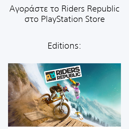
Αγοράστε το Riders Republic
στο PlayStation Store
Editions:
R
i
d
e
r
s
R
e
p
u
b
l