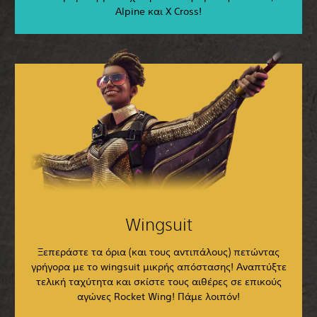
Alpine και X Cross!
Wingsuit
Ξεπεράστε τα όρια (και τους αντιπάλους) πετώντας
γρήγορα με το wingsuit μικρής απόστασης! Αναπτύξτε
τελική ταχύτητα και σκίστε τους αιθέρες σε επικούς
αγώνες Rocket Wing! Πάμε λοιπόν!