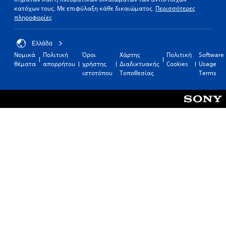
κατόχων τους. Με επιφύλαξη κάθε δικαιώματος.
Περισσότερες
πληροφορίες
Ελλάδα
Νομικά
Πολιτική
Όροι
Χάρτης
Πολιτική
Software
θέματα
απορρήτου
χρήστης
Διαδικτυακής
Cookies
Usage
ιστοτόπου
Τοποθεσίας
Terms