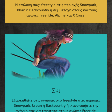
Η επιλογή σας: freestyle στις περιοχές Snowpark,
Urban ή Backcountry ή συμμετοχή στους καυτούς
αγώνες Freeride, Alpine και X Cross!
Σκι
Εξασκηθείτε στις κινήσεις στο freestyle στις περιοχές
Snowpark, Urban ή Backcountry ή ικανοποιήστε την
ανάγκη σας για ταχύτητα στους αγώνες Freeride,