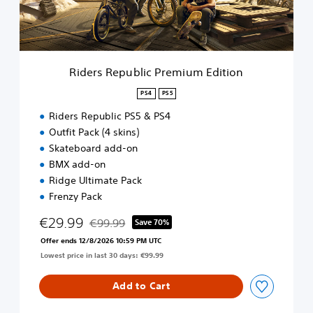
p
u
b
l
i
Riders Republic Premium Edition
c
P
PS4
PS5
r
Riders Republic PS5 & PS4
e
m
Outfit Pack (4 skins)
i
Skateboard add-on
u
BMX add-on
m
Ridge Ultimate Pack
E
d
Frenzy Pack
i
€29.99
t
€99.99
Save 70%
Discounted from original price of €99.99
i
Offer ends 12/8/2026 10:59 PM UTC
o
Lowest price in last 30 days: €99.99
n
Add to Cart