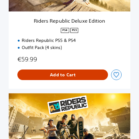
b
l
i
Riders Republic Deluxe Edition
c
D
PS4
PS5
e
Riders Republic PS5 & PS4
l
u
Outfit Pack (4 skins)
x
e
€59.99
E
d
Add to Cart
i
t
i
o
R
n
i
d
e
r
s
R
e