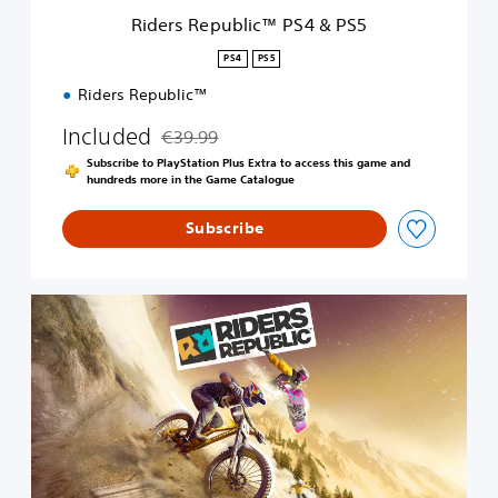
i
Riders Republic™ PS4 & PS5
c
™
PS4
PS5
P
Riders Republic™
S
4
Included
€39.99
&
Discounted from original price of €39.99
P
Subscribe to PlayStation Plus Extra to access this game and
S
hundreds more in the Game Catalogue
5
Subscribe
R
i
d
e
r
s
R
e
p
u