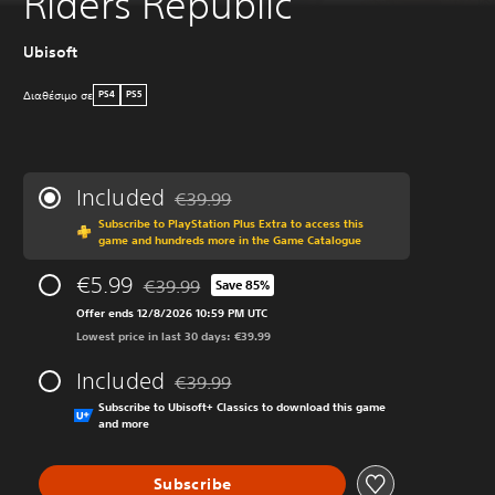
Riders Republic
Ubisoft
Διαθέσιμο σε
PS4
PS5
Included
€39.99
Discounted from original price of €39.99
Subscribe to PlayStation Plus Extra to access this
game and hundreds more in the Game Catalogue
€5.99
€39.99
Save 85%
Discounted from original price of €39.99
Offer ends 12/8/2026 10:59 PM UTC
Lowest price in last 30 days: €39.99
Included
€39.99
Discounted from original price of €39.99
Subscribe to Ubisoft+ Classics to download this game
and more
Subscribe