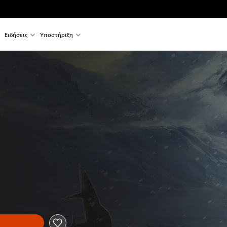
Ειδήσεις
Υποστήριξη
l price of €19.99