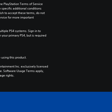
he PlayStation Terms of Service 
pecific additional conditions 
ish to accept these terms, do not 
rvice for more important 
tiple PS4 systems. Sign in to 
n your primary PS4, but is required 
 using this product.
rtainment Inc. exclusively licensed 
pe. Software Usage Terms apply, 
age rights.