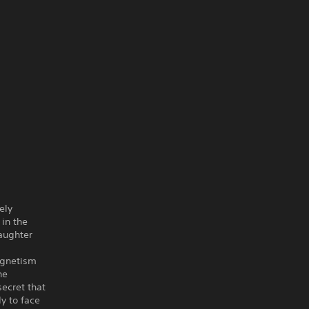
ely
in the
daughter
agnetism
he
secret that
y to face