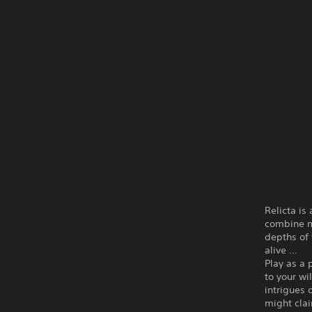
Relicta is
combine ma
depths of 
alive …
Play as a
to your wi
intrigues 
might clai