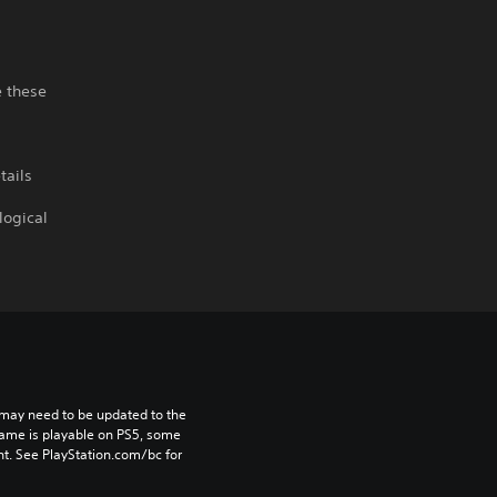
e these
a
tails
logical
may need to be updated to the 
game is playable on PS5, some 
t. See PlayStation.com/bc for 