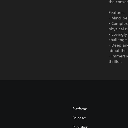
the conse
Features:
- Mind-ben
- Complex 
physical r
- Lovingly
challenge
- Deep and
about the 
- Immersiv
thriller.
Platform:
Release:
Publisher: