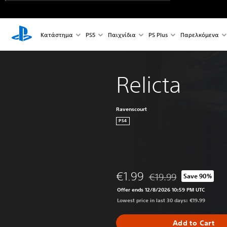
Κατάστημα
PS5
Παιχνίδια
PS Plus
Παρελκόμενα
Relicta
Ravenscourt
PS4
€1.99
€19.99
Save 90%
Discounted from origina
Offer ends 12/8/2026 10:59 PM UTC
Lowest price in last 30 days: €19.99
Add to Cart