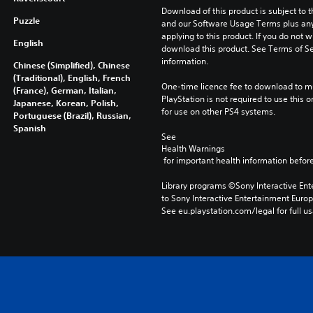
Download of this product is subject to t
Puzzle
and our Software Usage Terms plus any s
applying to this product. If you do not w
English
download this product. See Terms of Se
information.
Chinese (Simplified), Chinese
(Traditional), English, French
One-time licence fee to download to mul
(France), German, Italian,
PlayStation is not required to use this o
Japanese, Korean, Polish,
for use on other PS4 systems.
Portuguese (Brazil), Russian,
Spanish
See 
Health Warnings
 for important health information before
Library programs ©Sony Interactive Ente
to Sony Interactive Entertainment Euro
See eu.playstation.com/legal for full us