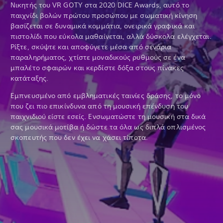
Νικητής του VR GOTY στα 2020 DICE Awards, αυτό το
παιχνίδι βολών πρώτου προσώπου με σωματική κίνηση
βασίζεται σε δυναμικά κομμάτια, ονειρικά γραφικά και
πιστολίδι που εύκολα μαθαίνεται, αλλά δύσκολα ελέγχεται.
Ρίξτε, σκύψτε και αποφύγετε μέσα από σενάρια
παραληρήματος, χτίστε μοναδικούς ρυθμούς σε ένα
μπαλέτο σφαιρών και κερδίστε δόξα στους πίνακες
κατάταξης.
Εμπνευσμένο από εμβληματικές ταινίες δράσης, το μόνο
που ζει πιο επικίνδυνα από τη μουσική επένδυση του
παιχνιδιού είστε εσείς. Ενσωματώστε τη μουσική στα δικά
σας μουσικά μοτίβα ή δώστε τα όλα ως διπλά οπλισμένος
σκοπευτής που δεν έχει να χάσει τίποτα.