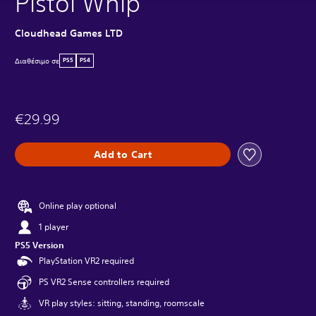
Pistol Whip
Cloudhead Games LTD
Διαθέσιμο σε
PS5
PS4
€29.99
Add to Cart
Online play optional
1 player
PS5 Version
PlayStation VR2 required
PS VR2 Sense controllers required
VR play styles: sitting, standing, roomscale