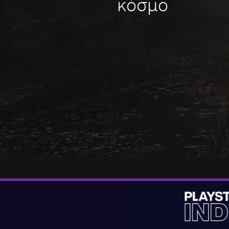
κόσμο