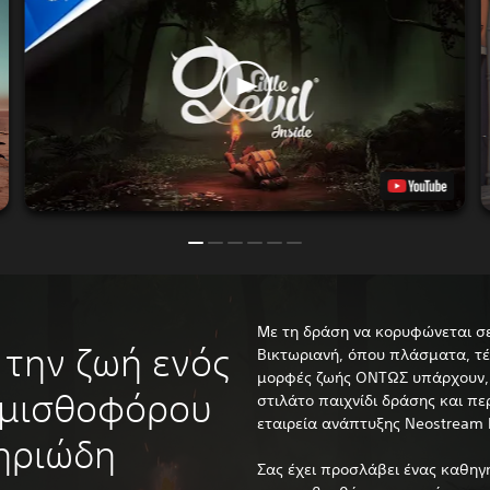
Με τη δράση να κορυφώνεται σε
την ζωή ενός
Βικτωριανή, όπου πλάσματα, τέ
μορφές ζωής ΟΝΤΩΣ υπάρχουν, Το 
 μισθοφόρου
στιλάτο παιχνίδι δράσης και πε
εταιρεία ανάπτυξης Neostream I
ηριώδη
Σας έχει προσλάβει ένας καθηγ