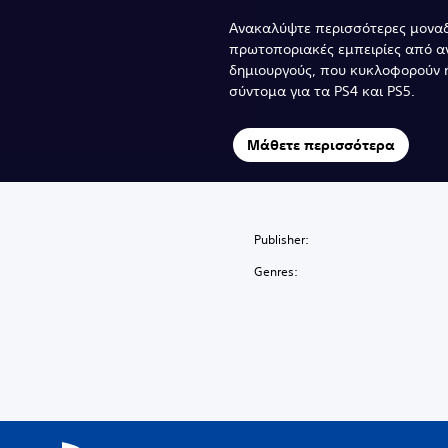
Ανακαλύψτε περισσότερες μοναδ
πρωτοποριακές εμπειρίες από α
δημιουργούς, που κυκλοφορούν ή
σύντομα για τα PS4 και PS5.
Μάθετε περισσότερα
Publisher:
Genres: