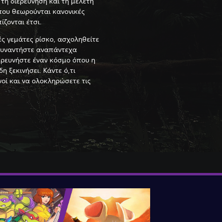
 τη διερεύνηση και τη μελέτη
ου θεωρούνται κανονικές
ζονται έτσι.
ές γεμάτες ρίσκο, ασχοληθείτε
συναντήστε αναπάντεχα
ερευνήστε έναν κόσμο όπου η
η ξεκινήσει. Κάντε ό,τι
νοί και να ολοκληρώσετε τις