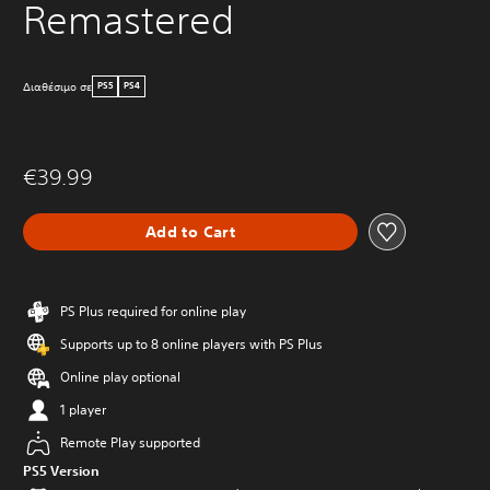
Remastered
Διαθέσιμο σε
PS5
PS4
€39.99
Add to Cart
PS Plus required for online play
Supports up to 8 online players with PS Plus
Online play optional
1 player
Remote Play supported
PS5 Version