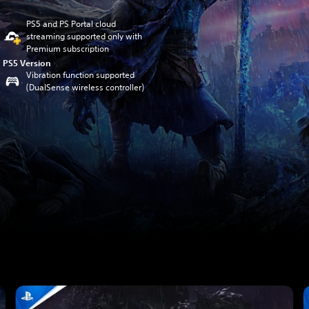
PS5 and PS Portal cloud
streaming supported only with
Premium subscription
PS5 Version
Vibration function supported
(DualSense wireless controller)