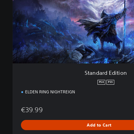
d
E
d
i
t
i
o
n
Standard Edition
PS4
PS5
ELDEN RING NIGHTREIGN
€39.99
Add to Cart