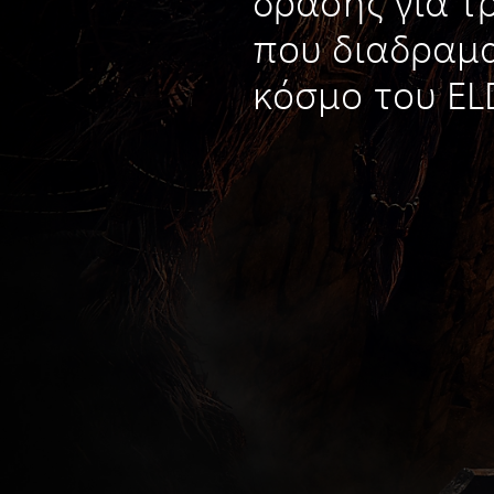
δράσης για τρ
που διαδραμα
κόσμο του EL