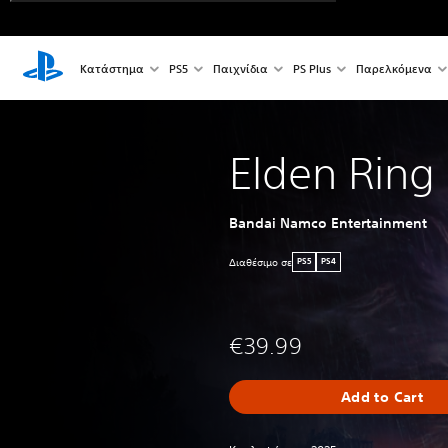
Κατάστημα
PS5
Παιχνίδια
PS Plus
Παρελκόμενα
Elden Ring
Bandai Namco Entertainment
Διαθέσιμο σε
PS5
PS4
€39.99
Add to Cart