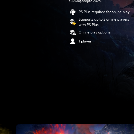
Κυκλοφόρησε 2025
PS Plus required for online play
Supports up to 3 online players
with PS Plus
Online play optional
1 player