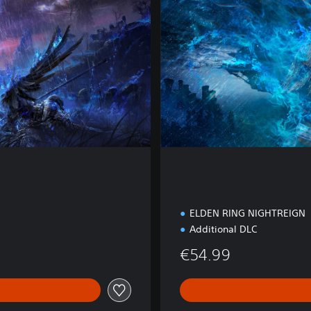
d
i
t
i
o
n
ELDEN RING NIGHTREIGN
Additional DLC
€54.99