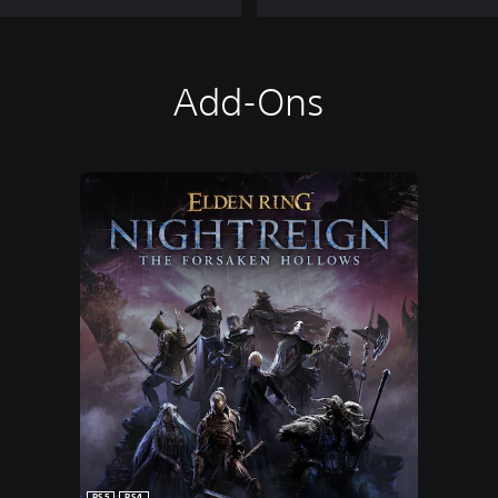
Add-Ons
PS5
PS4