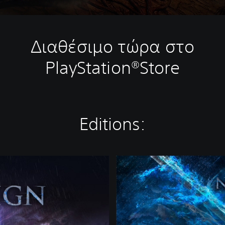
Διαθέσιμο τώρα στο
PlayStation®Store
Editions:
D
e
l
u
x
e
E