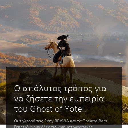
Ο απόλυτος τρόπος για
να ζήσετε την εμπειρία
του Ghost of Yōtei.
Οι τηλεοράσεις Sony BRAVIA και τα Theatre Bars
ξεκλειδώνουν όλες τις κινηματογραφικές