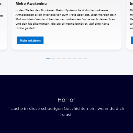
e
Metro Awakening
I
In den Tiefen des Moskauer Metro-Systems hast du das nukleare
Di
Armageddon allen Widrigkeiten zum Trotz überlebt. Jetzt werden dein
my
um
Mut und dein Verstand bei der zermürbenden Suche nach deiner Frau
Ra
und den Medikamenten, die sie dringend benötigt, auf eine harte
we
Probe gestellt.
wä
Mehr erfahren
Horror
Tauche in diese schaurigen Geschichten ein, wenn du dich
traust.