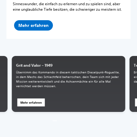
Sinneswunder, die einfach zu erlernen und zu spielen sind, aber
eine unglaubliche Tiefe besitzen, die schwieriger zu meistern ist.
Mehr erfahren
Grit and Valor – 1949
T
Übernimm das Kommando in diesem taktischen Dieselpunk-Roguelite,
Er
in dem Mechs das Schlachtfeld beherrschen, dein Team sich mit jeder
ei
Mission weiterentwickelt und die Achsenmächte ein für alle Mal
da
vernichtet werden müssen.
Mehr erfahren