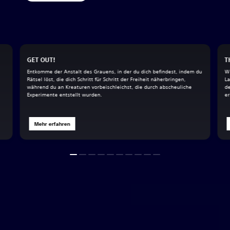
GET OUT!
T
Entkomme der Anstalt des Grauens, in der du dich befindest, indem du
We
Rätsel löst, die dich Schritt für Schritt der Freiheit näherbringen,
L
während du an Kreaturen vorbeischleichst, die durch abscheuliche
de
Experimente entstellt wurden.
er
Mehr erfahren