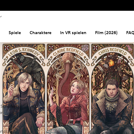
Spiele
Charaktere
In VR spielen
Film (2026)
FA
 Schurken,
or
rtstag.