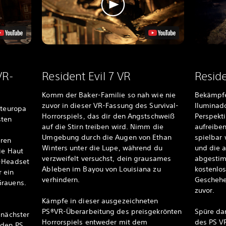
VR-
Resident Evil 7 VR
Resid
Komm der Baker-Familie so nah wie nie
Bekämpfe
zuvor in dieser VR-Fassung des Survival-
Iluminado
steuropa
Horrorspiels, das dir den Angstschweiß
Perspekt
sten
auf die Stirn treiben wird. Nimm die
aufreibe
Umgebung durch die Augen von Ethan
spielbar
eren
Winters unter die Lupe, während du
und die a
ie Haut
verzweifelt versuchst, dein grausames
abgestim
 -Headset
Ableben im Bayou von Louisiana zu
kostenlo
r ein
verhindern.
Geschehen
Grauens.
zuvor.
Kämpfe in dieser ausgezeichneten
PS®VR-Überarbeitung des preisgekrönten
Spüre da
 nächster
Horrorspiels entweder mit dem
des PS V
 den PS