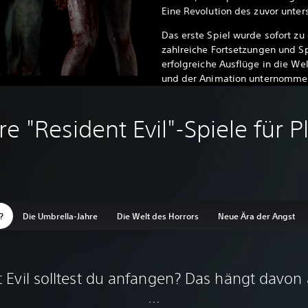
Eine Revolution des zuvor unter
Das erste Spiel wurde sofort zu
zahlreiche Fortsetzungen und S
erfolgreiche Ausflüge in die We
und der Animation unternomme
e "Resident Evil"-Spiele für P
?
Die Umbrella-Jahre
Die Welt des Horrors
Neue Ära der Angst
 Evil solltest du anfangen? Das hängt davon
...