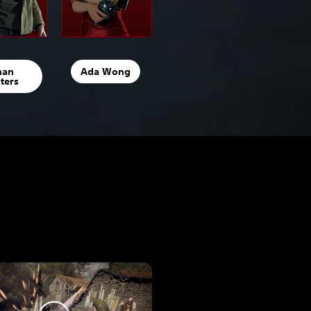
han
Ada Wong
ters