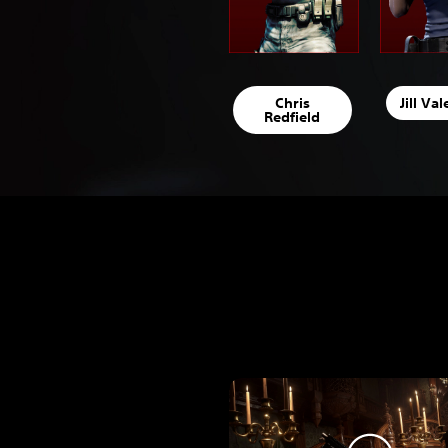
Chris
Jill Va
Redfield