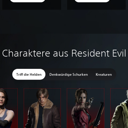
Charaktere aus Resident Evil
Triff die Helden
Denkwürdige Schurken
Kreaturen