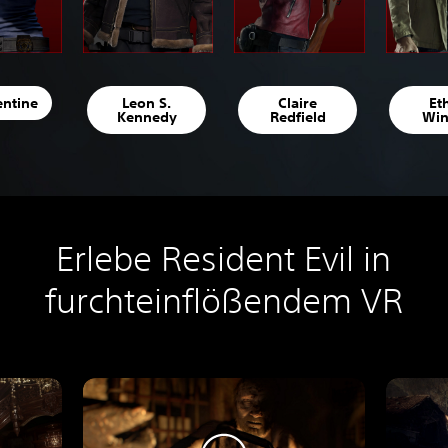
lentine
Leon S.
Claire
Et
Kennedy
Redfield
Win
Erlebe Resident Evil in
furchteinflößendem VR