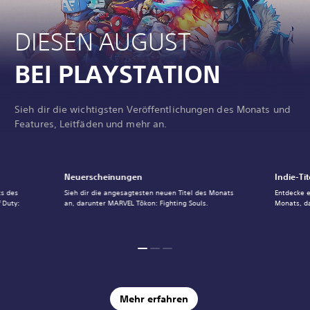
DIESEN AUGUST
BEI PLAYSTATION
Sieh dir die wichtigsten Veröffentlichungen des Monats und
Features, Leitfäden und mehr an.
Neuerscheinungen
Indie-Tit
ts des
Sieh dir die angesagtesten neuen Titel des Monats
Entdecke e
 Duty:
an, darunter MARVEL Tōkon: Fighting Souls.
Monats, d
Mehr erfahren