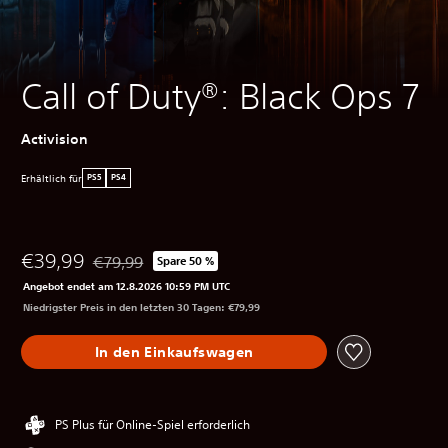
Call of Duty®: Black Ops 7
Activision
Erhältlich für
PS5
PS4
€39,99
€79,99
Spare 50 %
Preisnachlass gegenüber dem Originalpreis von €79,
Angebot endet am 12.8.2026 10:59 PM UTC
Niedrigster Preis in den letzten 30 Tagen: €79,99
In den Einkaufswagen
PS Plus für Online-Spiel erforderlich