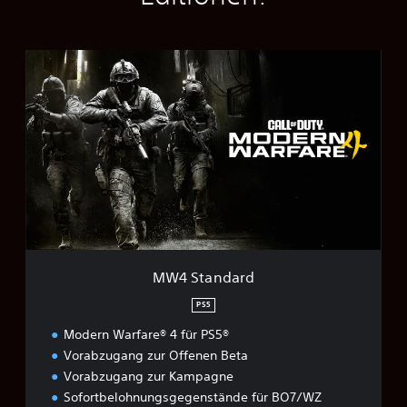
M
W
4
S
t
a
n
d
a
r
d
MW4 Standard
PS5
Modern Warfare® 4 für PS5®
Vorabzugang zur Offenen Beta
Vorabzugang zur Kampagne
Sofortbelohnungsgegenstände für BO7/WZ