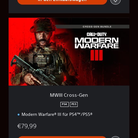
M
W
I
I
I
C
r
o
s
s
-
G
e
MWIII Cross-Gen
n
PS4
PS5
Modern Warfare® III für PS4™/PS5®
€79,99