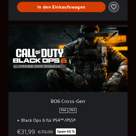
In den Einkaufswagen
B
O
6
C
r
o
s
s
-
G
e
n
BO6 Cross-Gen
PS4
PS5
Black Ops 6 für PS4™/PS5®
€31,99
€79,99
Spare 60 %
Preisnachlass gegenüber dem Originalpreis von 