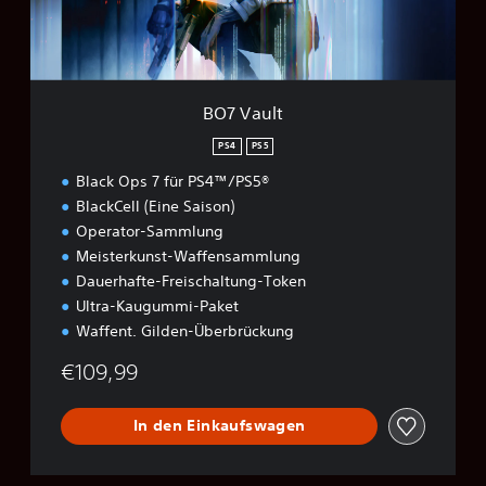
BO7 Vault
PS4
PS5
Black Ops 7 für PS4™/PS5®
BlackCell (Eine Saison)
Operator-Sammlung
Meisterkunst-Waffensammlung
Dauerhafte-Freischaltung-Token
Ultra-Kaugummi-Paket
Waffent. Gilden-Überbrückung
€109,99
In den Einkaufswagen