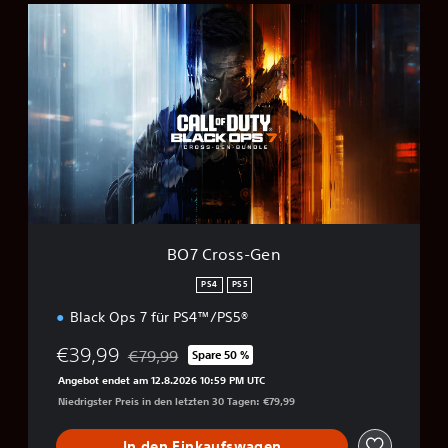
B
O
7
C
r
o
s
s
-
G
e
n
BO7 Cross-Gen
PS4
PS5
Black Ops 7 für PS4™/PS5®
€39,99
€79,99
Spare 50 %
Preisnachlass gegenüber dem Originalpreis von
Angebot endet am 12.8.2026 10:59 PM UTC
Niedrigster Preis in den letzten 30 Tagen: €79,99
In den Einkaufswagen