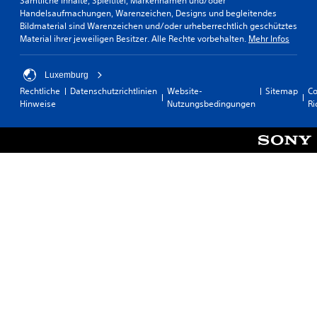
Sämtliche Inhalte, Spieltitel, Markennamen und/oder
Handelsaufmachungen, Warenzeichen, Designs und begleitendes
Bildmaterial sind Warenzeichen und/oder urheberrechtlich geschütztes
Material ihrer jeweiligen Besitzer. Alle Rechte vorbehalten.
Mehr Infos
Luxemburg
Rechtliche
Datenschutzrichtlinien
Website-
Sitemap
Co
Hinweise
Nutzungsbedingungen
Ri