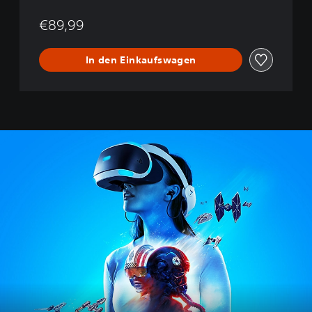
L
E
€89,99
-
B
U
In den Einkaufswagen
N
D
L
E