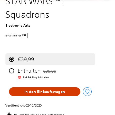
STAR WARS™:
Squadrons
Electronic Arts
Erhältlich für
PS4
€39,99
Enthalten
€39,99
Preisnachlass gegenüber dem Originalprei
Bei EA Play inklusive
In den Einkaufswagen
Veröffentlicht 02/10/2020
PS Plus für Online-Spiel erforderlich