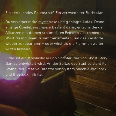
Ein zerfallendes Raumschiff. Ein verzweifelter Fluchtplan.
Du verkörperst die mysteriöse und geplagte Judas. Deine
einzige Überlebenschance besteht darin, entscheidende
Allianzen mit deinen schlimmsten Feinden zu schmieden.
Wirst du mit ihnen zusammenarbeiten, um das Zerstörte
wieder zu reparieren – oder wirst du die Flammen weiter
wüten lassen?
Judas ist ein storylastiger Ego-Shooter, der von Ghost Story
Games entwickelt wird. An der Spitze des Studios steht Ken
Levine, der Creative Director von System Shock 2, BioShock
und BioShock Infinite.