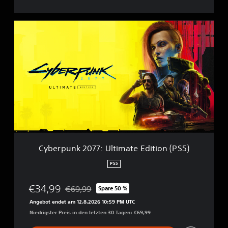
C
y
b
e
r
p
u
n
k
2
0
7
7
Cyberpunk 2077: Ultimate Edition (PS5)
:
U
PS5
l
t
€34,99
€69,99
Spare 50 %
i
Preisnachlass gegenüber dem Originalpreis von
m
Angebot endet am 12.8.2026 10:59 PM UTC
a
Niedrigster Preis in den letzten 30 Tagen: €69,99
t