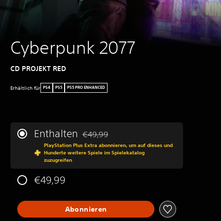
Cyberpunk 2077
CD PROJEKT RED
Erhältlich für
PS4
PS5
PS5 PRO ENHANCED
Enthalten
€49,99
Preisnachlass gegenüber dem Originalprei
PlayStation Plus Extra abonnieren, um auf dieses und
Hunderte weitere Spiele im Spielekatalog
zuzugreifen
€49,99
Abonnieren