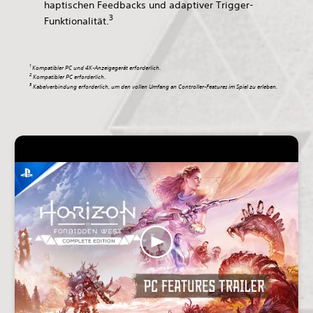
haptischen Feedbacks und adaptiver Trigger-
3
Funktionalität.
1
Kompatibler PC und 4K-Anzeigegerät erforderlich.
2
Kompatibler PC erforderlich.
3
Kabelverbindung erforderlich, um den vollen Umfang an Controller-Features im Spiel zu erleben.