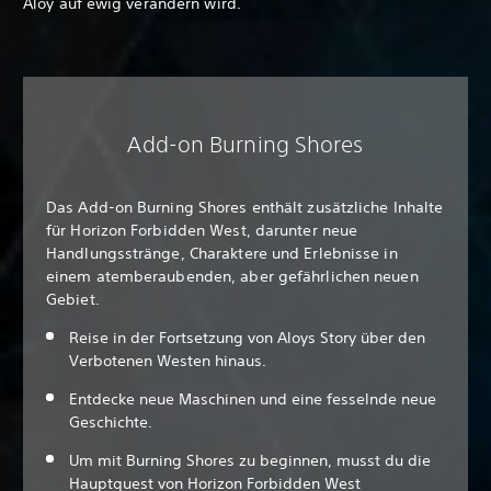
Aloy auf ewig verändern wird.
Add-on Burning Shores
Das Add-on Burning Shores enthält zusätzliche Inhalte
für Horizon Forbidden West, darunter neue
Handlungsstränge, Charaktere und Erlebnisse in
einem atemberaubenden, aber gefährlichen neuen
Gebiet.
Reise in der Fortsetzung von Aloys Story über den
Verbotenen Westen hinaus.
Entdecke neue Maschinen und eine fesselnde neue
Geschichte.
Um mit Burning Shores zu beginnen, musst du die
Hauptquest von Horizon Forbidden West