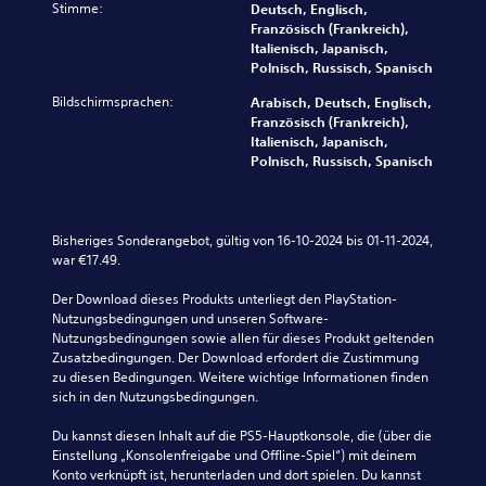
Stimme:
Deutsch, Englisch,
n
d
e
S
l
Französisch (Frankreich),
z
i
S
c
w
Italienisch, Japanisch,
u
o
t
h
i
Polnisch, Russisch, Spanisch
s
s
e
w
r
ä
i
u
i
d
Bildschirmsprachen:
Arabisch, Deutsch, Englisch,
t
g
e
e
i
Französisch (Frankreich),
z
n
r
r
n
Italienisch, Japanisch,
l
a
e
i
d
Polnisch, Russisch, Spanisch
i
l
l
g
e
c
e
e
k
n
h
r
m
e
U
o
e
e
i
n
Bisheriges Sonderangebot, gültig von 16-10-2024 bis 01-11-2024, 
p
d
n
t
t
war €17.49.
t
u
t
s
e
i
z
e
g
r
Der Download dieses Produkts unterliegt den PlayStation-
s
i
a
r
t
Nutzungsbedingungen und unseren Software-
c
e
l
a
i
Nutzungsbedingungen sowie allen für dieses Produkt geltenden 
h
r
t
d
t
Zusatzbedingungen. Der Download erfordert die Zustimmung 
o
e
e
d
e
zu diesen Bedingungen. Weitere wichtige Informationen finden 
d
n
r
e
l
sich in den Nutzungsbedingungen.
e
o
n
s
n
r
d
a
S
v
Du kannst diesen Inhalt auf die PS5-Hauptkonsole, die (über die 
d
e
t
p
o
Einstellung „Konsolenfreigabe und Offline-Spiel“) mit deinem 
u
r
i
i
l
Konto verknüpft ist, herunterladen und dort spielen. Du kannst 
r
s
v
e