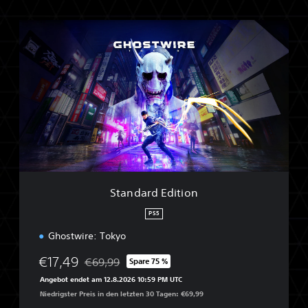
S
t
a
n
d
a
r
d
E
d
i
t
i
Standard Edition
o
n
PS5
Ghostwire: Tokyo
€17,49
€69,99
Spare 75 %
Preisnachlass gegenüber dem Originalpreis von 
Angebot endet am 12.8.2026 10:59 PM UTC
Niedrigster Preis in den letzten 30 Tagen: €69,99