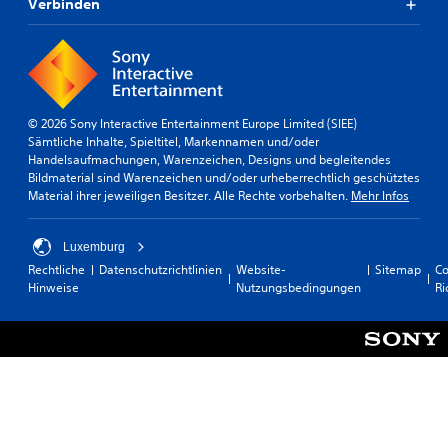
S
Verbinden
d
e
c
i
n
h
o
n
w
a
u
i
u
t
e
s
z
r
g
e
© 2026 Sony Interactive Entertainment Europe Limited (SIEE)
i
a
n
Sämtliche Inhalte, Spieltitel, Markennamen und/oder
g
b
.
Handelsaufmachungen, Warenzeichen, Designs und begleitendes
k
e
Bildmaterial sind Warenzeichen und/oder urheberrechtlich geschütztes
e
s
Material ihrer jeweiligen Besitzer. Alle Rechte vorbehalten.
Mehr Infos
i
A
o
t
n
e
s
i
p
Luxemburg
g
n
a
Rechtliche
Datenschutzrichtlinien
Website-
Sitemap
Co
r
s
s
Hinweise
Nutzungsbedingungen
Ri
a
t
s
d
e
a
b
l
u
a
l
s
r
e
w
e
n
ä
S
,
h
d
t
l
a
i