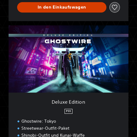
In den Einkaufswagen
D
e
l
u
x
e
E
d
i
t
i
o
n
Deluxe Edition
PS5
Ghostwire: Tokyo
Streetwear-Outfit-Paket
Shinobi-Outfit und Kunai-Waffe