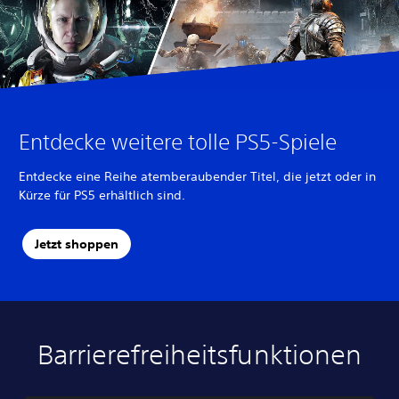
Entdecke weitere tolle PS5-Spiele
Entdecke eine Reihe atemberaubender Titel, die jetzt oder in
Kürze für PS5 erhältlich sind.
Jetzt shoppen
Barrierefreiheitsfunktionen
A
L
U
A
A
l
a
n
n
n
t
u
t
p
p