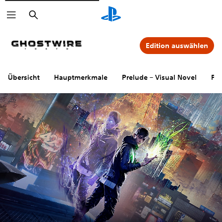
Suchen
Edition auswählen
Übersicht
Hauptmerkmale
Prelude – Visual Novel
PS