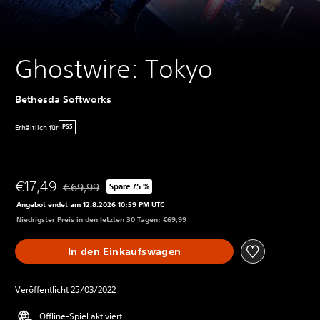
Ghostwire: Tokyo
Bethesda Softworks
Erhältlich für
PS5
€17,49
€69,99
Spare 75 %
Preisnachlass gegenüber dem Originalpreis von €69,9
Angebot endet am 12.8.2026 10:59 PM UTC
Niedrigster Preis in den letzten 30 Tagen: €69,99
In den Einkaufswagen
Veröffentlicht 25/03/2022
Offline-Spiel aktiviert