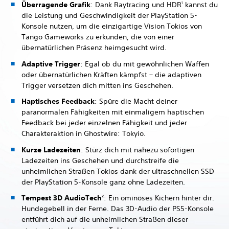
Überragende Grafik
: Dank Raytracing und HDR
kannst du
1
die Leistung und Geschwindigkeit der PlayStation 5-
Konsole nutzen, um die einzigartige Vision Tokios von
Tango Gameworks zu erkunden, die von einer
übernatürlichen Präsenz heimgesucht wird.
Adaptive Trigger
: Egal ob du mit gewöhnlichen Waffen
oder übernatürlichen Kräften kämpfst – die adaptiven
Trigger versetzen dich mitten ins Geschehen.
Haptisches Feedback
: Spüre die Macht deiner
paranormalen Fähigkeiten mit einmaligem haptischen
Feedback bei jeder einzelnen Fähigkeit und jeder
Charakteraktion in Ghostwire: Tokyio.
Kurze Ladezeiten
: Stürz dich mit nahezu sofortigen
Ladezeiten ins Geschehen und durchstreife die
unheimlichen Straßen Tokios dank der ultraschnellen SSD
der PlayStation 5-Konsole ganz ohne Ladezeiten.
Tempest 3D AudioTech
: Ein ominöses Kichern hinter dir.
2
Hundegebell in der Ferne. Das 3D-Audio der PS5-Konsole
entführt dich auf die unheimlichen Straßen dieser