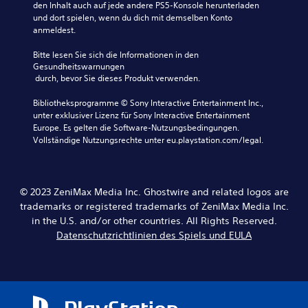
l
den Inhalt auch auf jede andere PS5-Konsole herunterladen 
c
i
e
l
s
und dort spielen, wenn du dich mit demselben Konto 
h
e
P
s
t
anmeldest.
C
s
r
i
ä
o
t
e
n
n
Bitte lesen Sie sich die Informationen in den 
n
u
s
s
d
Gesundheitswarnungen
t
m
e
g
i
 durch, bevor Sie dieses Produkt verwenden.
r
m
t
e
g
o
s
s
s
w
Bibliotheksprogramme © Sony Interactive Entertainment Inc., 
l
c
a
a
i
unter exklusiver Lizenz für Sony Interactive Entertainment 
l
h
u
m
e
Europe. Es gelten die Software-Nutzungsbedingungen. 
e
a
s
t
d
Vollständige Nutzungsrechte unter eu.playstation.com/legal.
r
l
w
a
e
v
t
ä
b
r
i
e
h
s
g
b
n
l
e
e
© 2023 ZeniMax Media Inc. Ghostwire and related logos are
r
.
e
n
g
a
n
trademarks or registered trademarks of ZeniMax Media Inc.
k
e
t
o
in the U.S. and/or other countries. All Rights Reserved.
e
b
M
i
d
n
e
Datenschutzrichtlinien des Spiels und EULA
o
o
e
,
n
n
n
r
i
.
o
k
d
n
o
i
-
d
m
e
A
e
m
U