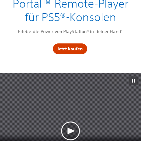
Portal™ Remote-Player
für PS5®-Konsolen
Erlebe die Power von PlayStation® in deiner Hand
.
1
Jetzt kaufen