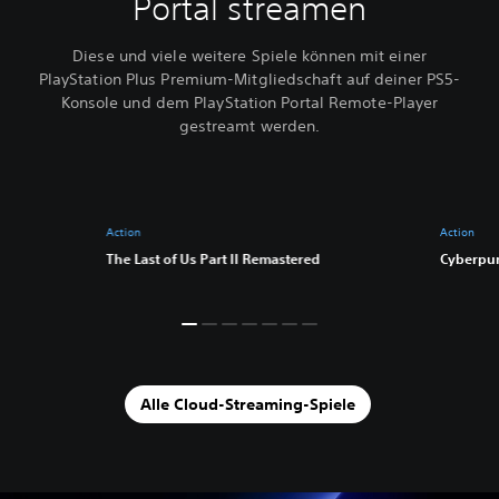
Portal streamen
Diese und viele weitere Spiele können mit einer
PlayStation Plus Premium-Mitgliedschaft auf deiner PS5-
Konsole und dem PlayStation Portal Remote-Player
gestreamt werden.
Action
Action
The Last of Us Part II Remastered
Cyberpu
Alle Cloud-Streaming-Spiele