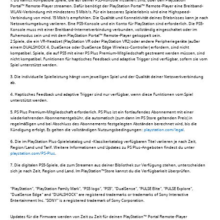
1. Du kannst kompatible Spiele, die auf deiner PS5-Konsole installiert sind, über den PlayStation
Portal™ Remote-Player streamen. Dafür benötigt der PlayStation Portal™ Remote-Player eine Breitband-
WLAN-Verbindung mit mindestens 5 Mbit/s. Für ein besseres Spielerlebnis wird eine Highspeed-
Verbindung von mind. 15 Mbit/s empfohlen. Die Qualität und Konnektivität deines Erlebnisses kann je nach
Netzwerkumgebung variieren. Eine PS5-Konsole und ein Konto für PlayStation sind erforderlich. Die PS5-
Konsole muss mit einer Breitband-Internetverbindung verbunden, vollständig eingeschaltet oder im
Ruhemodus sein und mit dem PlayStation Portal™ Remote-Player gekoppelt sein.
2 Spiele, die ein VR-Headset (PlayStation VR oder PlayStation VR2) oder andere Peripheriegeräte (außer
einem DUALSHOCK 4, DualSense oder DualSense Edge Wireless-Controller) erfordern, sind nicht
kompatibel. Spiele, die auf PS5 mit einer PS Plus Premium-Mitgliedschaft gestreamt werden müssen, sind
nicht kompatibel. Funktionen für haptisches Feedback und adaptive Trigger sind verfügbar, sofern sie vom
Spiel unterstützt werden.
‎3. Die individuelle Spielleistung hängt vom jeweiligen Spiel und der Qualität deiner Netzwerkverbindung
ab.
4. Haptisches Feedback und adaptive Trigger sind nur verfügbar, wenn diese Funktionen vom Spiel
unterstützt werden.
5. PS Plus Premium-Mitgliedschaft erforderlich. PS Plus ist ein fortlaufendes Abonnement mit einer
wiederkehrenden Abonnementgebühr, die automatisch (zum dann im PS Store geltenden Preis) in
regelmäßigen und bei Abschluss des Abonnements festgelegten Abständen berechnet wird, bis die
Kündigung erfolgt. Es gelten die vollständigen Nutzungsbedingungen:
playstation.com/legal
.
6. Die im PlayStation Plus-Spielekatalog und -Klassikerkatalog verfügbaren Titel variieren je nach Zeit,
Region/Land und Tarif. Weitere Informationen und Updates zu PS Plus-Angeboten findest du unter
playstation.com/PS-Plus
.
7. Die digitalen PS5-Spiele, die zum Streamen aus deiner Bibliothek zur Verfügung stehen, unterscheiden
sich je nach Zeit, Region und Land. Im PlayStation™Store kannst du die Verfügbarkeit überprüfen.
"PlayStation", "PlayStation Family Mark", "PS5 logo", "PS5", "DualSense", "PULSE Elite", "PULSE Explore",
"DualSense Edge" and "DUALSHOCK" are registered trademarks or trademarks of Sony Interactive
Entertainment Inc. "SONY" is a registered trademark of Sony Corporation.
Updates für die Firmware werden von Zeit zu Zeit für deinen PlayStation™ Portal Remote-Player