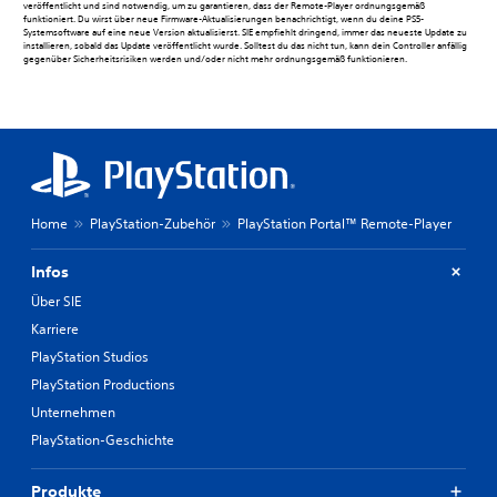
veröffentlicht und sind notwendig, um zu garantieren, dass der Remote-Player ordnungsgemäß
funktioniert. Du wirst über neue Firmware-Aktualisierungen benachrichtigt, wenn du deine PS5-
Systemsoftware auf eine neue Version aktualisierst. SIE empfiehlt dringend, immer das neueste Update zu
installieren, sobald das Update veröffentlicht wurde. Solltest du das nicht tun, kann dein Controller anfällig
gegenüber Sicherheitsrisiken werden und/oder nicht mehr ordnungsgemäß funktionieren.
Home
PlayStation-Zubehör
PlayStation Portal™ Remote-Player
Infos
Über SIE
Karriere
PlayStation Studios
PlayStation Productions
Unternehmen
PlayStation-Geschichte
Produkte