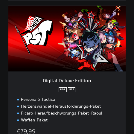
D
i
g
i
t
a
l
D
e
l
u
x
e
Digital Deluxe Edition
E
d
PS4
PS5
i
Persona 5 Tactica
t
i
Herzenswandel-Herausforderungs-Paket
o
Picaro-Heraufbeschwörungs-Paket+Raoul
n
Waffen-Paket
€79,99