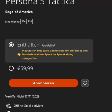
Persona 5 Tactica
Sega of America
Erhältlich für
PS4
PS5
Enthalten
€59,99
Preisnachlass gegenüber dem Originalprei
PlayStation Plus Extra abonnieren, um auf dieses und
Hunderte weitere Spiele im Spielekatalog
zuzugreifen
€59,99
Abonnieren
Veröffentlicht 17/11/2023
Offline-Spiel aktiviert