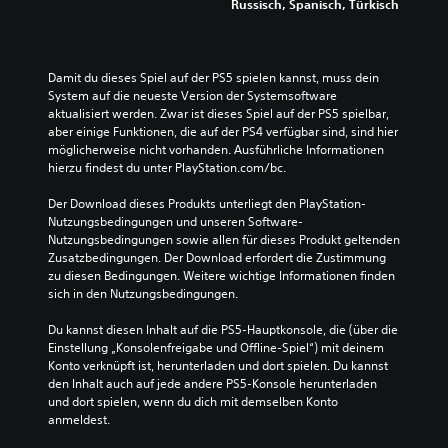
Russisch, Spanisch, Türkisch
g
e
p
e
n
r
t
r
a
e
s
i
l
l
t
g
Damit du dieses Spiel auf der PS5 spielen kannst, muss dein 
e
e
o
k
System auf die neueste Version der Systemsoftware 
r
m
r
e
aktualisiert werden. Zwar ist dieses Spiel auf der PS5 spielbar, 
e
e
y
i
aber einige Funktionen, die auf der PS4 verfügbar sind, sind hier 
d
n
u
t
möglicherweise nicht vorhanden. Ausführliche Informationen 
u
t
n
s
hierzu findest du unter PlayStation.com/bc.
z
e
d
g
i
a
d
r
Der Download dieses Produkts unterliegt den PlayStation-
e
l
i
a
Nutzungsbedingungen und unseren Software-
r
t
e
d
Nutzungsbedingungen sowie allen für dieses Produkt geltenden 
e
e
w
d
Zusatzbedingungen. Der Download erfordert die Zustimmung 
n
r
i
e
zu diesen Bedingungen. Weitere wichtige Informationen finden 
o
n
c
s
sich in den Nutzungsbedingungen.
d
a
h
S
e
t
t
p
Du kannst diesen Inhalt auf die PS5-Hauptkonsole, die (über die 
r
i
i
i
Einstellung „Konsolenfreigabe und Offline-Spiel“) mit deinem 
s
v
g
e
Konto verknüpft ist, herunterladen und dort spielen. Du kannst 
i
e
s
l
den Inhalt auch auf jede andere PS5-Konsole herunterladen 
e
P
t
s
und dort spielen, wenn du dich mit demselben Konto 
s
r
e
i
anmeldest.
t
e
n
n
u
s
F
s