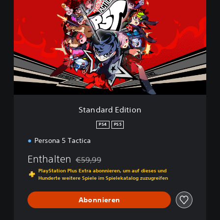
t
a
n
d
a
r
d
E
d
i
t
i
Standard Edition
o
n
PS4
PS5
Persona 5 Tactica
Enthalten
€59,99
Preisnachlass gegenüber dem Originalpreis
PlayStation Plus Extra abonnieren, um auf dieses und
Hunderte weitere Spiele im Spielekatalog zuzugreifen
Abonnieren