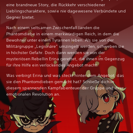
eine brandneue Story, die Rückkehr verschiedener
Lieblingscharaktere, sowie nie dagewesene Verbündete und
Gegner bietet.
Nach einem seltsamen Zwischenfall landen die
Phantomdiebe in einem merkwürdigen Reich, in dem die
Bewohner unter einem Tyrannen leben. Als sie von der
Militärgruppe „Legionäre“ umzingelt werden, schweben sie
in höchster Gefahr. Doch dann werden sie von der
mysteriösen Rebellin Erina gerettet, die ihnen im Gegenzug
für ihre Hilfe ein verlockendes Angebot macht.
Was verbirgt Erina und was steckt hinter dem Angebot, das
sie den Phantomdieben gemacht hat? Schließe dich in
diesem spannenden Kampfabenteuer der Gruppe und ihrer
emotionalen Revolution an.