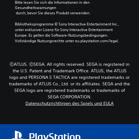
Bitte lesen Sie sich die Informationen in den 
m
e
i
g
Gesundheitswarnungen
m
t
g
e
 durch, bevor Sie dieses Produkt verwenden.
s
s
u
s
c
a
r
a
Bibliotheksprogramme © Sony Interactive Entertainment Inc., 
h
u
e
m
unter exklusiver Lizenz für Sony Interactive Entertainment 
a
s
n
t
Europe. Es gelten die Software-Nutzungsbedingungen. 
l
w
.
a
Vollständige Nutzungsrechte unter eu.playstation.com/legal.
t
ä
b
e
h
s
T
n
l
e
a
.
e
n
ⒸATLUS. ⒸSEGA. All rights reserved. SEGA is registered in
f
n
k
o
the U.S. Patent and Trademark Office. ATLUS, the ATLUS
e
e
d
l
logo and PERSONA 5 TACTICA are registered trademarks or
n
e
,
n
trademarks of ATLUS Co., Ltd. or its affiliates. SEGA and the
r
i
f
SEGA logo are registered trademarks or trademarks of
d
n
ü
SEGA CORPORATION.
i
d
r
Datenschutzrichtlinien des Spiels und EULA
e
e
H
U
m
ö
n
d
r
t
u
e
g
e
r
e
i
s
n