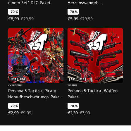
einem Set"-DLC-Paket
Herzenswandel-
Herausforderungs-Paket
–70 %
–70 %
Angebotspreis: €8,99 Ursprünglicher Preis: €29,99
Angebotspreis: €5,99 Ursprünglic
€8,99
€29,99
€5,99
€19,99
PS5
PS4
PS5
PS4
CHARAKTER
WAFFEN
Persona 5 Tactica: Picaro-
Persona 5 Tactica: Waffen-
Heraufbeschwörungs-Paket
Paket
+ Raoul Persona
–70 %
–70 %
Angebotspreis: €2,99 Ursprünglicher Preis: €9,99
Angebotspreis: €2,39 Ursprünglic
€2,99
€9,99
€2,39
€7,99