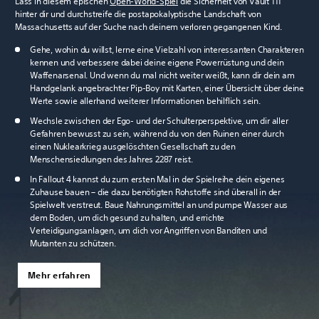
Lass in diesem epischen
Open-World-Spiel
die Sicherheit von Vault 111
hinter dir und durchstreife die postapokalyptische Landschaft von
Massachusetts auf der Suche nach deinem verloren gegangenen Kind.
Gehe, wohin du willst, lerne eine Vielzahl von interessanten Charakteren
kennen und verbessere dabei deine eigene Powerrüstung und dein
Waffenarsenal. Und wenn du mal nicht weiter weißt, kann dir dein am
Handgelank angebrachter Pip-Boy mit Karten, einer Übersicht über deine
Werte sowie allerhand weiterer Informationen behilflich sein.
Wechsle zwischen der Ego- und der Schulterperspektive, um dir aller
Gefahren bewusst zu sein, während du von den Ruinen einer durch
einen Nuklearkrieg ausgelöschten Gesellschaft zu den
Menschensiedlungen des Jahres 2287 reist.
In Fallout 4 kannst du zum ersten Mal in der Spielreihe dein eigenes
Zuhause bauen – die dazu benötigten Rohstoffe sind überall in der
Spielwelt verstreut. Baue Nahrungsmittel an und pumpe Wasser aus
dem Boden, um dich gesund zu halten, und errichte
Verteidigungsanlagen, um dich vor Angriffen von Banditen und
Mutanten zu schützen.
Mehr erfahren