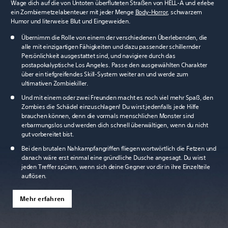
Wage dich auf die von Untoten überfluteten Straßen von HELL-A und erlebe
ein Zombiemetzelabenteuer mit jeder Menge
Body-Horror
, schwarzem
Humor und literweise Blut und Eingeweiden.
Übernimm die Rolle von einem der verschiedenen Überlebenden, die
alle mit einzigartigen Fähigkeiten und dazu passender schillernder
Persönlichkeit ausgestattet sind, und navigiere durch das
postapokalyptische Los Angeles. Passe den ausgewählten Charakter
über ein tiefgreifendes Skill-System weiter an und werde zum
ultimativen Zombiekiller.
Und mit einem oder zwei Freunden macht es noch viel mehr Spaß, den
Zombies die Schädel einzuschlagen! Du wirst jedenfalls jede Hilfe
brauchen können, denn die vormals menschlichen Monster sind
erbarmungslos und werden dich schnell überwältigen, wenn du nicht
gut vorbereitet bist.
Bei den brutalen Nahkampfangriffen fliegen wortwörtlich die Fetzen und
danach wäre erst einmal eine gründliche Dusche angesagt. Du wirst
jeden Treffer spüren, wenn sich deine Gegner vor dir in ihre Einzelteile
auflösen.
Mehr erfahren