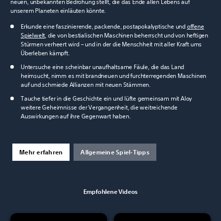
neuen, unbekannten Bedrohung stellt, die das Ende allen Lebens auf
unserem Planeten einläuten könnte.
Erkunde eine faszinierende, packende, postapokalyptische und
offene
Spielwelt
, die von bestialischen Maschinen beherrscht und von heftigen
Stürmen verheert wird – und in der die Menschheit mit aller Kraft ums
Überleben kämpft.
Untersuche eine scheinbar unaufhaltsame Fäule, die das Land
heimsucht, nimm es mit brandneuen und furchterregenden Maschinen
auf und schmiede Allianzen mit neuen Stämmen.
Tauche tiefer in die Geschichte ein und lüfte gemeinsam mit Aloy
weitere Geheimnisse der Vergangenheit, die weitreichende
Auswirkungen auf ihre Gegenwart haben.
Mehr erfahren
Allgemeine Spiel-Tipps
Empfohlene Videos