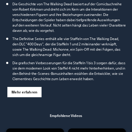
Die Geschichte von The Walking Dead basiert auf der Comicbuchreihe
von Robert Kirkman und dreht sich im Kern um die Interaktionen der
verschiedenen Figuren und ihre Beziehungen zueinander. Die
Entscheidungen der Spieler haben dabei tiefgreifende Auswirkungen
auf den weiteren Verlauf. Nicht selten hängt das Leben vieler Charaktere
davon ab, wie du vorgehst.
The Definitive Series enthält alle vier Staffeln von The Walking Dead,
den DLC "400 Days", der die Staffeln 1 und 2 miteinander verknüpft,
sowie The Walking Dead: Michonne, ein Spin-Off mit drei Folgen, das
sich um die gleichnamige Figur dreht.
Die grafischen Verbesserungen für die Staffeln 1 bis 3 sorgen dafür, dass
sie dem modernen Look von Staffel 4 nicht mehr hinterherhinken, und in
den Behind-the-Scenes-Bonusinhalten erzählen die Entwickler, wie sie
Clementines Geschichte zum Leben erweckt haben.
Mehr erfahren
Empfohlene Videos