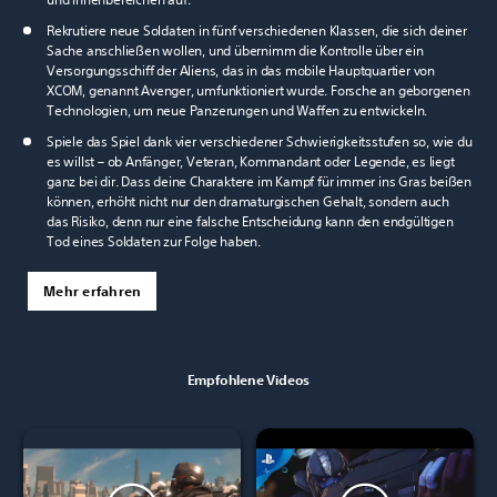
Rekrutiere neue Soldaten in fünf verschiedenen Klassen, die sich deiner
Sache anschließen wollen, und übernimm die Kontrolle über ein
Versorgungsschiff der Aliens, das in das mobile Hauptquartier von
XCOM, genannt Avenger, umfunktioniert wurde. Forsche an geborgenen
Technologien, um neue Panzerungen und Waffen zu entwickeln.
Spiele das Spiel dank vier verschiedener Schwierigkeitsstufen so, wie du
es willst – ob Anfänger, Veteran, Kommandant oder Legende, es liegt
ganz bei dir. Dass deine Charaktere im Kampf für immer ins Gras beißen
können, erhöht nicht nur den dramaturgischen Gehalt, sondern auch
das Risiko, denn nur eine falsche Entscheidung kann den endgültigen
Tod eines Soldaten zur Folge haben.
Mehr erfahren
Empfohlene Videos