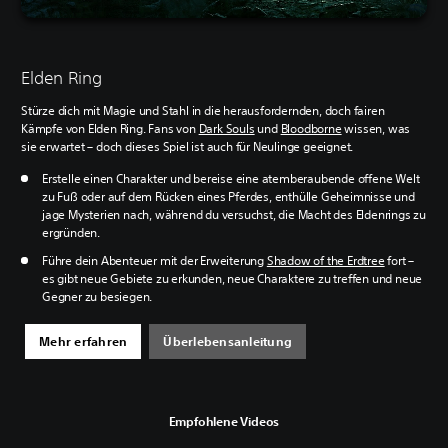
Elden Ring
Stürze dich mit Magie und Stahl in die herausfordernden, doch fairen
Kämpfe von Elden Ring. Fans von
Dark Souls
und
Bloodborne
wissen, was
sie erwartet – doch dieses Spiel ist auch für Neulinge geeignet.
Erstelle einen Charakter und bereise eine atemberaubende offene Welt
zu Fuß oder auf dem Rücken eines Pferdes, enthülle Geheimnisse und
jage Mysterien nach, während du versuchst, die Macht des Eldenrings zu
ergründen.
Führe dein Abenteuer mit der Erweiterung
Shadow of the Erdtree
fort –
es gibt neue Gebiete zu erkunden, neue Charaktere zu treffen und neue
Gegner zu besiegen.
Mehr erfahren
Überlebensanleitung
Empfohlene Videos