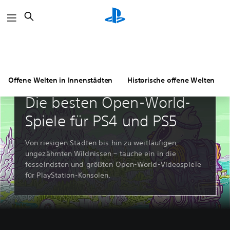
Suchen
Offene Welten in Innenstädten
Historische offene Welten
Leitfäden & Leitartikel
Die besten Open-World-
Spiele für PS4 und PS5
Von riesigen Städten bis hin zu weitläufigen,
ungezähmten Wildnissen – tauche ein in die
fesselndsten und größten Open-World-Videospiele
für PlayStation-Konsolen.