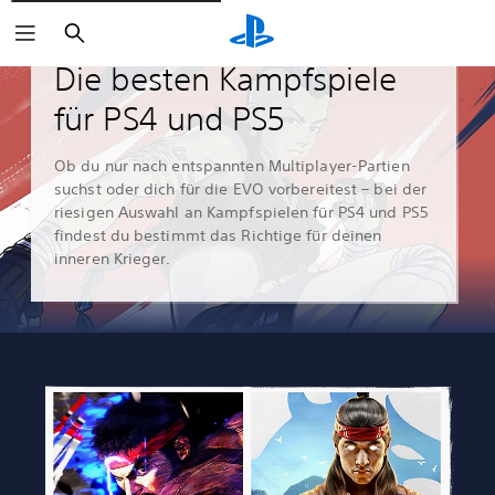
Suchen
Leitfäden & Leitartikel
Die besten Kampfspiele
für PS4 und PS5
Ob du nur nach entspannten Multiplayer-Partien
suchst oder dich für die EVO vorbereitest – bei der
riesigen Auswahl an Kampfspielen für PS4 und PS5
findest du bestimmt das Richtige für deinen
inneren Krieger.