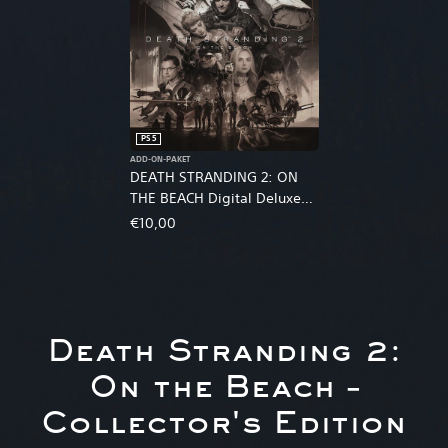
PS5
ADD-ON-PAKET
DEATH STRANDING 2: ON
THE BEACH Digital Deluxe
Edition Upgrade
€10,00
Death Stranding 2:
On the Beach –
Collector's Edition