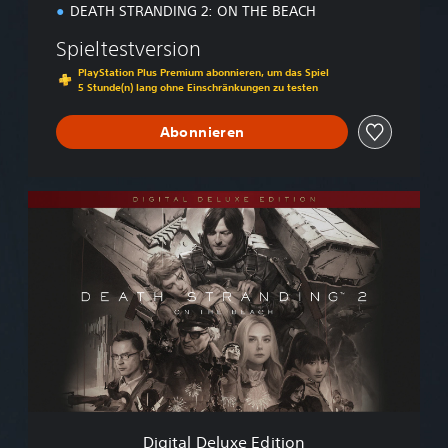
n
DEATH STRANDING 2: ON THE BEACH
Spieltestversion
PlayStation Plus Premium abonnieren, um das Spiel
5 Stunde(n) lang ohne Einschränkungen zu testen
Abonnieren
D
i
g
i
t
a
l
D
e
l
u
x
e
Digital Deluxe Edition
E