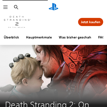
Suchen
Jetzt kaufen
Überblick
Hauptmerkmale
Was bisher geschah
FAQs
Death Stranding 2: On