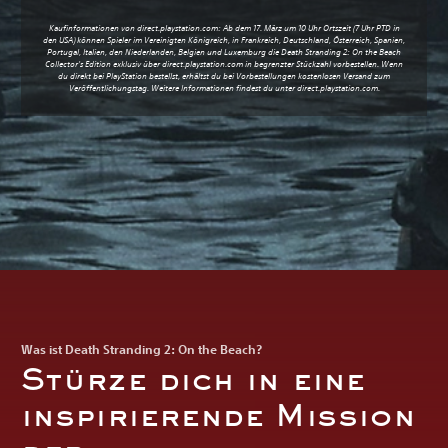
Kaufinformationen von direct.playstation.com: Ab dem 17. März um 10 Uhr Ortszeit (7 Uhr PTD in
den USA) können Spieler im Vereinigten Königreich, in Frankreich, Deutschland, Österreich, Spanien,
Portugal, Italien, den Niederlanden, Belgien und Luxemburg die Death Stranding 2: On the Beach
Collector's Edition exklusiv über
direct.playstation.com
in begrenzter Stückzahl vorbestellen. Wenn
du direkt bei PlayStation bestellst, erhältst du bei Vorbestellungen kostenlosen Versand zum
Veröffentlichungstag. Weitere Informationen findest du unter
direct.playstation.com
.
Was ist Death Stranding 2: On the Beach?
Stürze dich in eine
inspirierende Mission