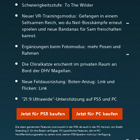
Schwierigkeitsstufe: To The Wilder
Neuer VR-Trainingsmodus: Gefangen in einem
Seltsamen Reich, wo du Neil-Bosskämpfe erneut
spielen und neue Bandanas für Sam freischalten
kannst.
Ergänzungen beim Fotomodus: mehr Posen und
Rahmen
Die Chiralkatze erscheint im privaten Raum an
Bord der DHV Magellan.
Neue Feldausrüstung: Boten-Anzug: Link und
Flicken: Link
"21:9 Ultrawide"-Unterstützung auf PS5 und PC
Jetzt für PS5 kaufen
Jetzt für PC kaufen
Die oben genannten Features sind sowohl in der PS5- als auch in der PC-Version von Death
Stranding 2: On the Beach verfügbar. PC-spezifische Features, die im PC-
Veröffentlichungstrailer zu sehen sind, stehen PS5-Spielern nicht zur Verfügung.