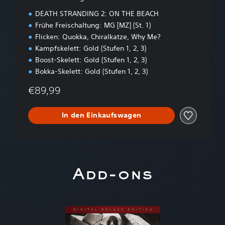
d
DEATH STRANDING 2: ON THE BEACH
i
Frühe Freischaltung: MG [MZ] (St. 1)
t
Flicken: Quokka, Chiralkatze, Why Me?
i
o
Kampfskelett: Gold (Stufen 1, 2, 3)
n
Boost-Skelett: Gold (Stufen 1, 2, 3)
Bokka-Skelett: Gold (Stufen 1, 2, 3)
€89,99
In den Einkaufswagen
Add-ons