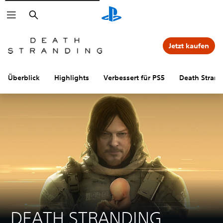
Suchen
Jetzt kaufen
Überblick
Highlights
Verbessert für PS5
Death Strand
DEATH STRANDING