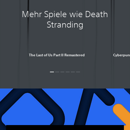
Mehr Spiele wie Death
Stranding
The Last of Us Part II Remastered
Cyberpun