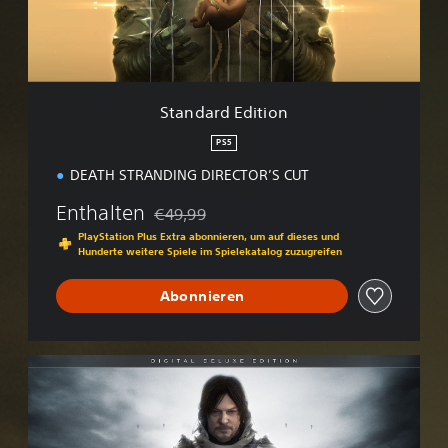
d
E
d
i
t
i
Standard Edition
o
n
PS5
DEATH STRANDING DIRECTOR’S CUT
Enthalten
€49,99
Preisnachlass gegenüber dem Originalpreis
PlayStation Plus Extra abonnieren, um auf dieses und
Hunderte weitere Spiele im Spielekatalog zuzugreifen
Abonnieren
D
i
g
i
t