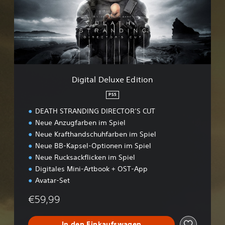
a
l
D
e
l
u
x
e
Digital Deluxe Edition
E
d
PS5
i
DEATH STRANDING DIRECTOR’S CUT
t
i
Neue Anzugfarben im Spiel
o
Neue Krafthandschuhfarben im Spiel
n
Neue BB-Kapsel-Optionen im Spiel
Neue Rucksackflicken im Spiel
Digitales Mini-Artbook + OST-App
Avatar-Set
€59,99
In den Einkaufswagen