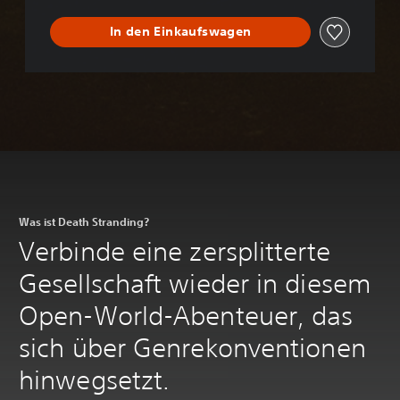
t
a
In den Einkaufswagen
l
D
e
l
u
x
e
E
d
i
t
Was ist Death Stranding?
i
Verbinde eine zersplitterte
o
n
Gesellschaft wieder in diesem
Open-World-Abenteuer, das
sich über Genrekonventionen
hinwegsetzt.