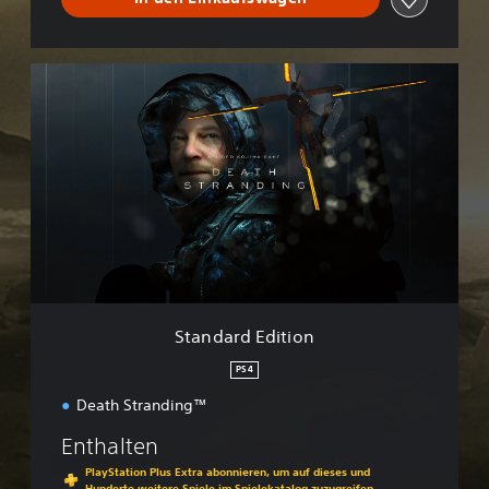
S
t
a
n
d
a
r
d
E
d
i
t
i
Standard Edition
o
n
PS4
Death Stranding™
Enthalten
PlayStation Plus Extra abonnieren, um auf dieses und
Hunderte weitere Spiele im Spielekatalog zuzugreifen