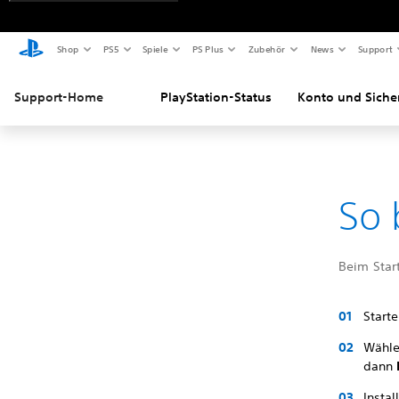
Shop
PS5
Spiele
PS Plus
Zubehör
News
Support
Support-Home
PlayStation-Status
Konto und Siche
So 
Beim Start
Start
Wähle
dann
Instal