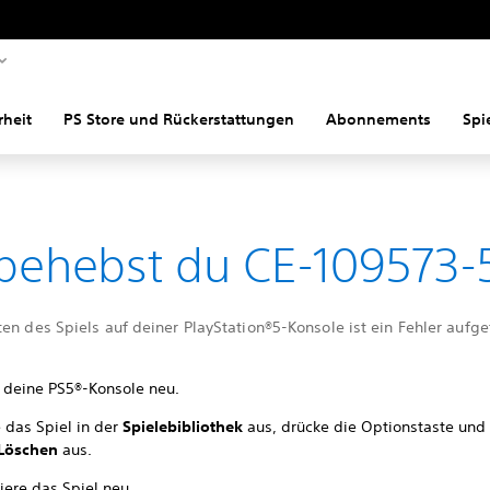
rheit
PS Store und Rückerstattungen
Abonnements
Spi
behebst du CE-109573-
en des Spiels auf deiner PlayStation®5-Konsole ist ein Fehler aufge
e deine PS5®-Konsole neu.
 das Spiel in der
Spielebibliothek
aus, drücke die Optionstaste und
Löschen
aus.
liere das Spiel neu.