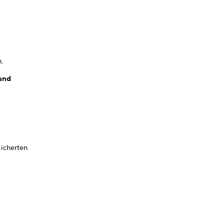
n.
und
icherten