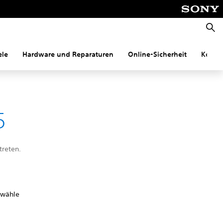
Suche
ele
Hardware und Reparaturen
Online-Sicherheit
Konnek
5
treten.
 wähle