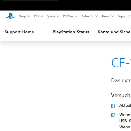
Shop
PS5
Spiele
PS Plus
Zubehör
News
Support
Support-Home
PlayStation-Status
Konto und Siche
CE-
Das ext
Versuch
Aktua
Wenn 
USB-K
Wenn 