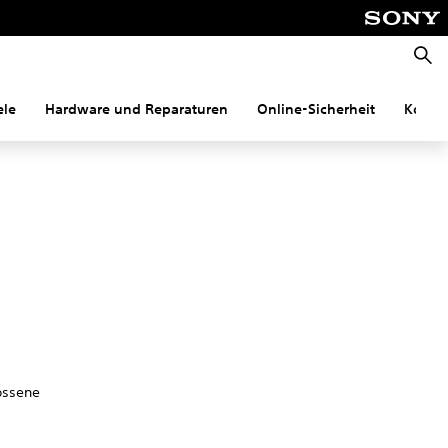
Suche
ele
Hardware und Reparaturen
Online-Sicherheit
Konnek
ossene