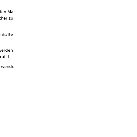
ten Mal
cher zu
Inhalte
 werden
rufst.
erwende