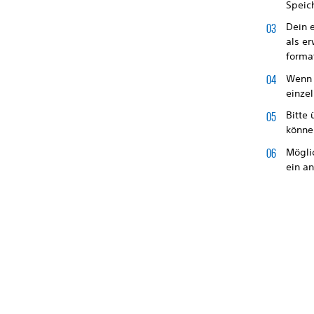
Speic
Dein 
als e
forma
Wenn d
einze
Bitte 
können
Mögli
ein a