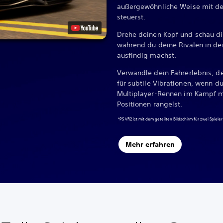
außergewöhnliche Weise mit de
steuerst.
Drehe deinen Kopf und schau dire
während du deine Rivalen in d
ausfindig machst.
Verwandle dein Fahrerlebnis, 
für subtile Vibrationen, wenn d
Multiplayer-Rennen im Kampf m
Positionen rangelst.
*PS VR2 ist mit dem geteilten Bildschirm für zwei Spiele
Mehr erfahren