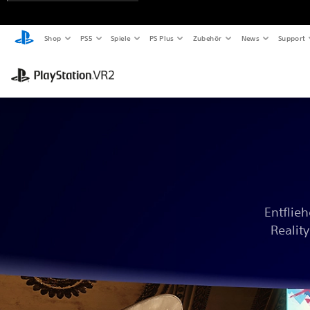
Shop
PS5
Spiele
PS Plus
Zubehör
News
Support
Entflieh
Realit