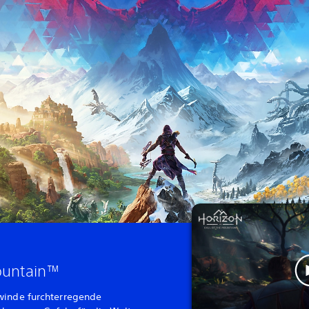
Mountain™
winde furchterregende