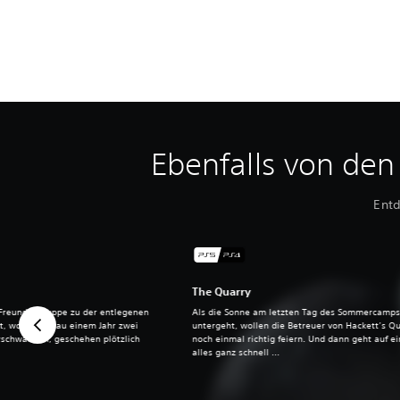
Ebenfalls von den
Entd
The Quarry
 Freundesgruppe zu der entlegenen
Als die Sonne am letzten Tag des Sommercamp
t, wo vor genau einem Jahr zwei
untergeht, wollen die Betreuer von Hackett’s Q
rschwanden, geschehen plötzlich
noch einmal richtig feiern. Und dann geht auf e
alles ganz schnell ...