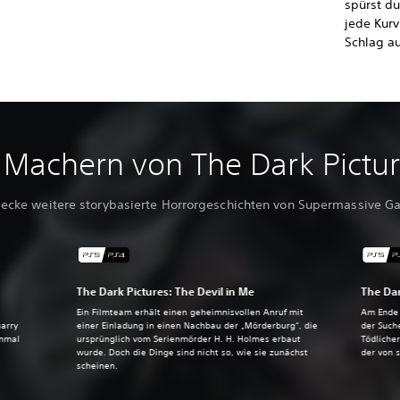
spürst d
jede Kur
Schlag au
 Machern von The Dark Pictu
ecke weitere storybasierte Horrorgeschichten von Supermassive 
The Dark Pictures: The Devil in Me
The Dar
s
Ein Filmteam erhält einen geheimnisvollen Anruf mit
Am Ende 
uarry
einer Einladung in einen Nachbau der „Mörderburg“, die
der Such
inmal
ursprünglich vom Serienmörder H. H. Holmes erbaut
Tödliche
wurde. Doch die Dinge sind nicht so, wie sie zunächst
der von s
scheinen.