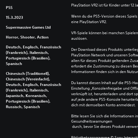
PlayStation VR2 ist für Kinder unter 12 J
PS5
Wenn du die PS5-Version dieses Spiels 
15.3.2023
eine PlayStation VR2.
Supermassive Games Ltd
VR-Spiele können bei manchen Spieler
Horror, Shooter, Action
auslösen.
Deutsch, Englisch, Französisch
Der Download dieses Produkts unterli
(Frankreich), Italienisch,
PlayStation Network und unseren Soft
Portugiesisch (Brasilien),
allen für dieses Produkt geltenden Zu
Spanisch
erfordert die Zustimmung zu diesen Be
Informationen finden sich in den Nutz
Chinesisch (Traditionell),
Chinesisch (Vereinfacht),
Du kannst diesen Inhalt auf die PS5-Hau
Deutsch, Englisch, Französisch
Einstellung „Konsolenfreigabe und Offli
(Frankreich), Italienisch,
verknüpft ist, herunterladen und dort sp
Japanisch, Koreanisch,
auf jede andere PS5-Konsole herunterla
Portugiesisch (Brasilien),
dich mit demselben Konto anmeldest.
Russisch, Spanisch
Bitte lesen Sie sich die Informationen i
Gesundheitswarnungen
 durch, bevor Sie dieses Produkt verwe
Bibliotheksprogramme © Sony Interactive