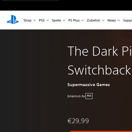
Shop
PS5
Spiele
PS Plus
Zubehör
News
Suppo
The Dark Pi
Switchback
Supermassive Games
Erhältlich für
PS5
€29,99