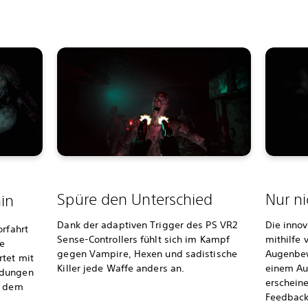
Spüre den Unterschied
Nur ni
in
Dank der adaptiven Trigger des PS VR2
Die innov
orfahrt
Sense-Controllers fühlt sich im Kampf
mithilfe 
he
gegen Vampire, Hexen und sadistische
Augenbe
rtet mit
Killer jede Waffe anders an.
einem Au
ndungen
erschein
f dem
Feedback