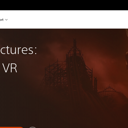
rt
ctures:
 VR