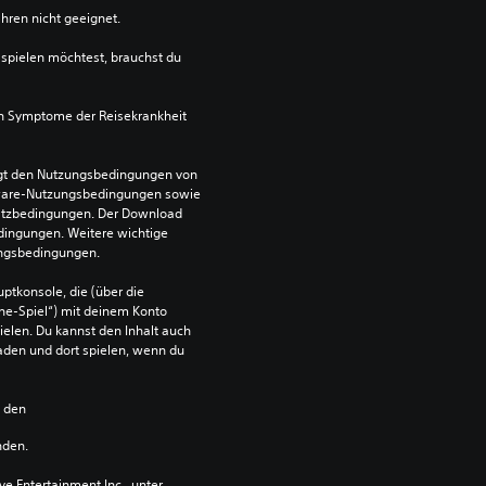
ahren nicht geeignet.
spielen möchtest, brauchst du 
n Symptome der Reisekrankheit 
egt den Nutzungsbedingungen von 
ware-Nutzungsbedingungen sowie 
satzbedingungen. Der Download 
dingungen. Weitere wichtige 
ungsbedingungen.
ptkonsole, die (über die 
ne-Spiel“) mit deinem Konto 
ielen. Du kannst den Inhalt auch 
den und dort spielen, wenn du 
n den 
nden.
 Entertainment Inc., unter 