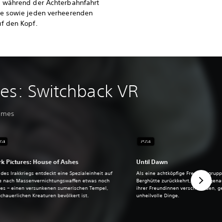
u während der Achterbahnfahrt
ve sowie jeden verheerenden
f den Kopf.
res: Switchback VR
Games
k Pictures: House of Ashes
Until Dawn
des Irakkriegs entdeckt eine Spezialeinheit auf
Als eine achtköpfige Freundesgrupp
e nach Massenvernichtungswaffen etwas noch
Berghütte zurückkehrt, wo vor gena
res – einen versunkenen sumerischen Tempel,
ihrer Freundinnen verschwanden, g
chauerlichen Kreaturen bevölkert ist.
unheilvolle Dinge.