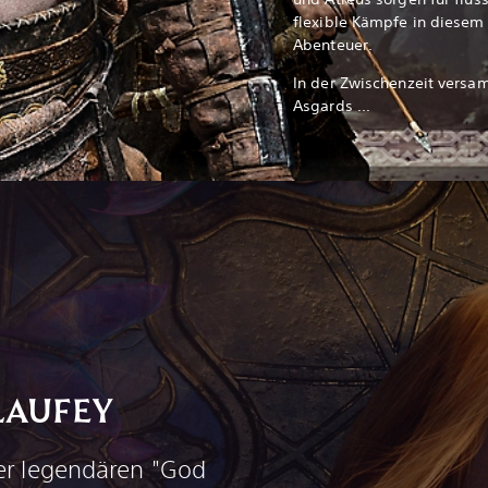
flexible Kämpfe in diesem
Abenteuer.
In der Zwischenzeit versam
Asgards ...
LAUFEY
der legendären "God