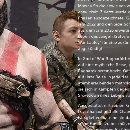
Monica Studio sowie von w
entwickelt. Zuletzt wurde
Preisen ausgezeichnete "
Jahr 2022 und den Side-Scr
aus dem Jahr 2026 erweite
Leben des Jungen Kratos e
War Laufey" für eine zukün
angekündigt.
In God of War Ragnarök be
auf eine mythische Reise,
Ragnarök hereinbricht. G
auf ihrer Reise in jede de
atemberaubenden mytholog
sie sich in Kämpfen gegen
Showdown ihres Lebens vo
Ausgestattet mit seinen Kr
Leviathanaxt und die Chao
Fähigkeiten auf eine nie 
seine Familie zu beschütze
und Atreus sorgen für flüs