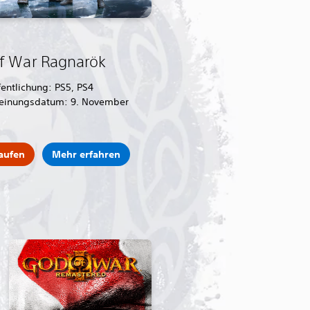
f War Ragnarök
fentlichung: PS5, PS4
heinungsdatum: 9. November
kaufen
Mehr erfahren