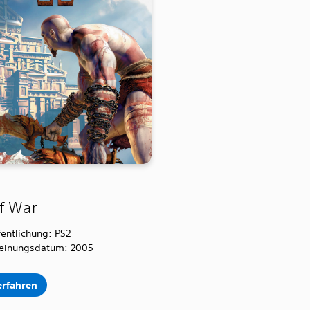
f War
fentlichung: PS2
heinungsdatum: 2005
erfahren