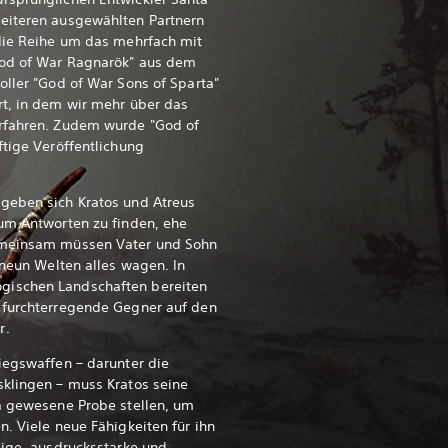
eiteren ausgewählten Partnern
 die Reihe um das mehrfach mit
God of War Ragnarök" aus dem
oller "God of War Sons of Sparta"
rt, in dem wir mehr über das
rfahren. Zudem wurde "God of
ftige Veröffentlichung
geben sich Kratos und Atreus
 um Antworten zu finden, ehe
emeinsam müssen Vater und Sohn
r neun Welten alles wagen.
In
ischen Landschaften bereiten
 furchterregende Gegner auf den
r.
iegswaffen – darunter die
sklingen – muss Kratos seine
da gewesene Probe stellen, um
n. Viele neue Fähigkeiten für ihn
sige, ausdrucksstarke und