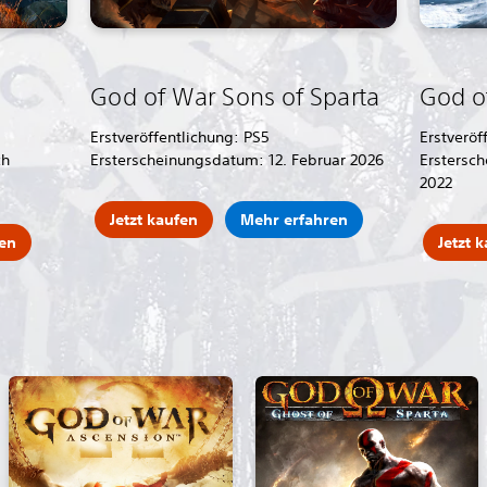
God of War Sons of Sparta
God o
Erstveröffentlichung: PS5
Erstveröf
ch
Ersterscheinungsdatum: 12. Februar 2026
Erstersc
2022
Jetzt kaufen
Mehr erfahren
zen
Jetzt 