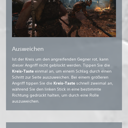
Ausweichen
Ist der Kreis um den angreifenden Gegner rot, kann
dieser Angriff nicht geblockt werden. Tippen Sie die
Kreis-Taste
einmal an, um einem Schlag durch einen
Schritt zur Seite auszuweichen. Bei einem größeren
Angriff
tippen Sie die
Kreis-Taste
schnell zweimal an,
während Sie den linken Stick in eine bestimmte
Richtung gedrückt halten, um durch eine Rolle
auszuweichen.