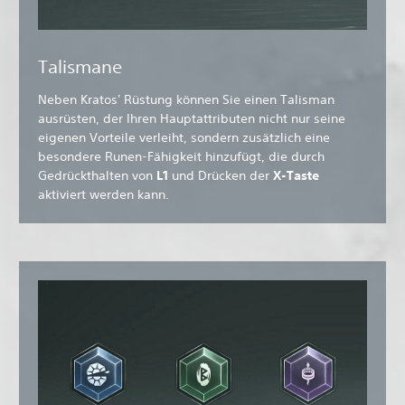
Talismane
Neben Kratos' Rüstung können Sie einen Talisman
ausrüsten, der Ihren Hauptattributen nicht nur seine
eigenen Vorteile verleiht, sondern zusätzlich eine
besondere Runen-Fähigkeit hinzufügt, die durch
Gedrückthalten von
L1
und Drücken der
X-Taste
aktiviert werden kann.