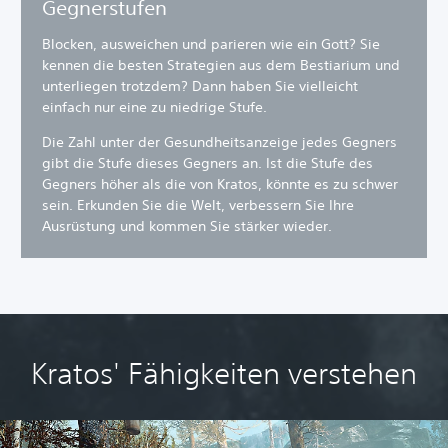
Gegnerstufen
Blocken, ausweichen und parieren wie ein Gott? Sie
kennen die besten Strategien aus dem Bestiarium und
unterliegen trotzdem? Dann haben Sie vielleicht
einfach nur eine zu niedrige Stufe.
Die Zahl unter der Gesundheitsanzeige jedes Gegners
gibt die Stufe dieses Gegners an. Ist die Stufe des
Gegners höher als die von Kratos, könnte es zu schwer
sein. Erkunden Sie die Welt, verbessern Sie Ihre
Ausrüstung und kommen Sie stärker wieder.
Kratos' Fähigkeiten verstehen