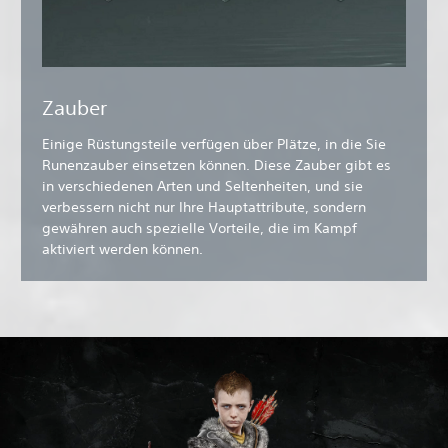
Zauber
Einige Rüstungsteile verfügen über Plätze, in die Sie
Runenzauber einsetzen können. Diese Zauber gibt es
in verschiedenen Arten und Seltenheiten, und sie
verbessern nicht nur Ihre Hauptattribute, sondern
gewähren auch spezielle Vorteile, die im Kampf
aktiviert werden können.