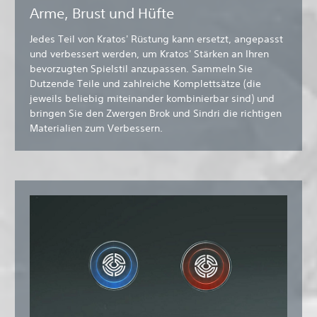
Arme, Brust und Hüfte
Jedes Teil von Kratos' Rüstung kann ersetzt, angepasst
und verbessert werden, um Kratos' Stärken an Ihren
bevorzugten Spielstil anzupassen. Sammeln Sie
Dutzende Teile und zahlreiche Komplettsätze (die
jeweils beliebig miteinander kombinierbar sind) und
bringen Sie den Zwergen Brok und Sindri die richtigen
Materialien zum Verbessern.