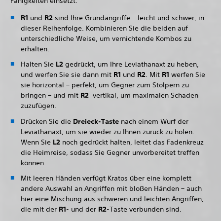
Fähigkeiten einsetzt.
R1
und
R2
sind Ihre Grundangriffe – leicht und schwer, in
dieser Reihenfolge. Kombinieren Sie die beiden auf
unterschiedliche Weise, um vernichtende Kombos zu
erhalten.
Halten Sie
L2
gedrückt, um Ihre Leviathanaxt zu heben,
und werfen Sie sie dann mit
R1
und
R2
. Mit
R1
werfen Sie
sie horizontal – perfekt, um Gegner zum Stolpern zu
bringen – und mit
R2
vertikal, um maximalen Schaden
zuzufügen.
Drücken Sie die
Dreieck-Taste
nach einem Wurf der
Leviathanaxt, um sie wieder zu Ihnen zurück zu holen.
Wenn Sie
L2
noch gedrückt halten, leitet das Fadenkreuz
die Heimreise, sodass Sie Gegner unvorbereitet treffen
können.
Mit leeren Händen verfügt Kratos über eine komplett
andere Auswahl an Angriffen mit bloßen Händen – auch
hier eine Mischung aus schweren und leichten Angriffen,
die mit der
R1
- und der
R2
-Taste verbunden sind.