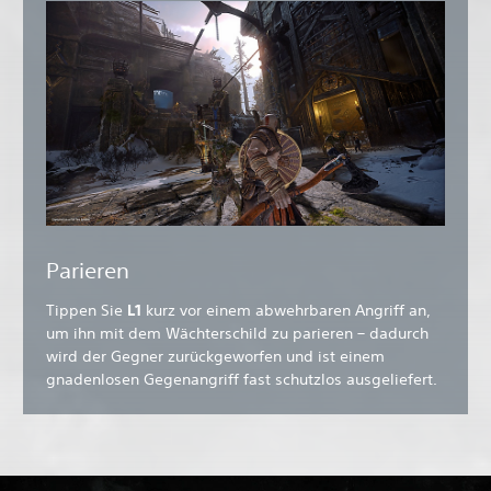
Parieren
Tippen Sie
L1
kurz vor einem abwehrbaren Angriff an,
um ihn mit dem Wächterschild zu parieren – dadurch
wird der Gegner zurückgeworfen und ist einem
gnadenlosen Gegenangriff fast schutzlos ausgeliefert.