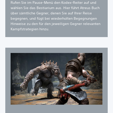
Rufen Sie im Pause-Menü den Kodex-Reiter auf und
wählen Sie das Bestiarium aus. Hier führt Atreus Buch
über sämtliche Gegner, denen Sie auf Ihrer Reise
begegnen, und fügt bei wiederholten Begegnungen
Hinweise zu den für den jeweiligen Gegner relevanten
Kampfstrategien hinzu.