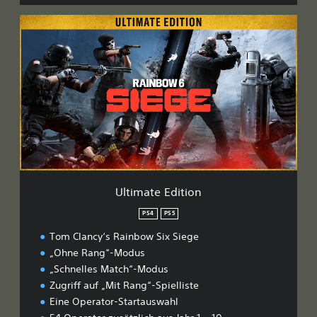
U
l
t
i
m
a
t
e
E
d
i
t
i
Ultimate Edition
o
n
PS4
PS5
Tom Clancy‘s Rainbow Six Siege
„Ohne Rang“-Modus
„Schnelles Match“-Modus
Zugriff auf „Mit Rang“-Spielliste
Eine Operator-Startauswahl