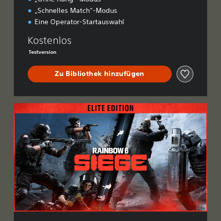
„Schnelles Match“-Modus
Eine Operator-Startauswahl
Kostenlos
Testversion
Zu Bibliothek hinzufügen
E
l
i
t
e
E
d
i
t
i
o
n