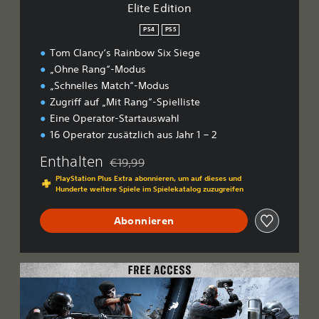
Elite Edition
PS4
PS5
Tom Clancy‘s Rainbow Six Siege
„Ohne Rang“-Modus
„Schnelles Match“-Modus
Zugriff auf „Mit Rang“-Spielliste
Eine Operator-Startauswahl
16 Operator zusätzlich aus Jahr 1 – 2
Enthalten
€19,99
Preisnachlass gegenüber dem Originalpreis 
PlayStation Plus Extra abonnieren, um auf dieses und
Hunderte weitere Spiele im Spielekatalog zuzugreifen
Abonnieren
F
r
e
e