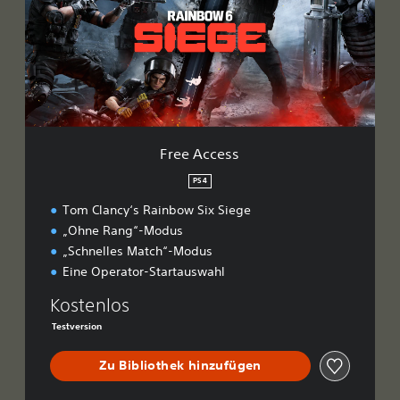
A
c
c
e
s
s
Free Access
PS4
Tom Clancy‘s Rainbow Six Siege
„Ohne Rang“-Modus
„Schnelles Match“-Modus
Eine Operator-Startauswahl
Kostenlos
Testversion
Zu Bibliothek hinzufügen