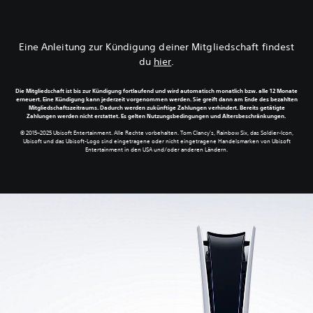
Eine Anleitung zur Kündigung deiner Mitgliedschaft findest
du
hier
.
Die Mitgliedschaft ist bis zur Kündigung fortlaufend und wird automatisch monatlich bzw. alle 12 Monate
erneuert. Eine Kündigung kann jederzeit vorgenommen werden. Sie greift dann am Ende des bezahlten
Mitgliedschaftszeitraums. Dadurch werden zukünftige Zahlungen verhindert. Bereits getätigte
Zahlungen werden nicht erstattet. Es gelten Nutzungsbedingungen und Altersbeschränkungen.
© 2015–2025 Ubisoft Entertainment. Alle Rechte vorbehalten. Tom Clancy's, Rainbow Six, das Soldier-Icon,
Ubisoft und das Ubisoft-Logo sind eingetragene oder nicht eingetragene Handelsmarken von Ubisoft
Entertainment in den USA und/oder anderen Ländern.