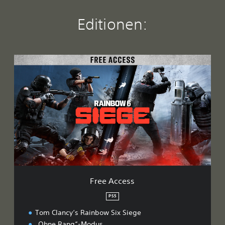
Editionen:
F
r
e
e
A
c
c
e
s
s
Free Access
PS5
Tom Clancy‘s Rainbow Six Siege
„Ohne Rang“-Modus