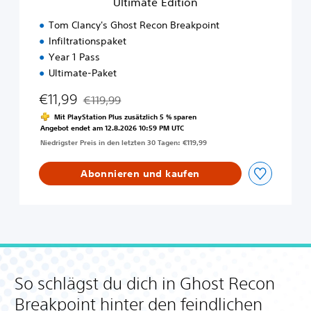
Ultimate Edition
s
t
Tom Clancy's Ghost Recon Breakpoint
R
Infiltrationspaket
e
Year 1 Pass
c
o
Ultimate-Paket
n
€11,99
B
€119,99
Preisnachlass gegenüber dem Originalpreis von €
r
Mit PlayStation Plus zusätzlich 5 % sparen
e
Angebot endet am 12.8.2026 10:59 PM UTC
a
Niedrigster Preis in den letzten 30 Tagen: €119,99
k
p
Abonnieren und kaufen
o
i
n
t
U
l
t
i
So schlägst du dich in Ghost Recon
m
a
Breakpoint hinter den feindlichen
t