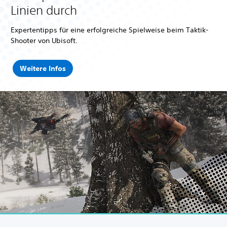
Linien durch
e
E
d
Expertentipps für eine erfolgreiche Spielweise beim Taktik-
i
Shooter von Ubisoft.
t
i
o
Weitere Infos
n