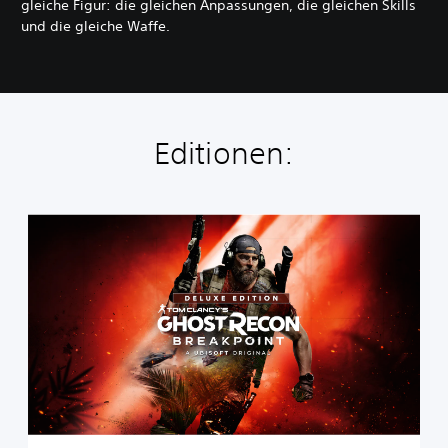
gleiche Figur: die gleichen Anpassungen, die gleichen Skills
und die gleiche Waffe.
Editionen:
T
o
m
C
l
a
n
c
y
'
s
G