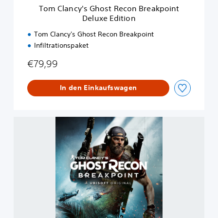
h
Tom Clancy's Ghost Recon Breakpoint
o
Deluxe Edition
s
t
Tom Clancy's Ghost Recon Breakpoint
R
Infiltrationspaket
e
c
€79,99
o
n
B
In den Einkaufswagen
r
e
a
S
k
t
p
a
o
n
i
d
n
a
t
r
D
d
e
E
l
d
u
i
x