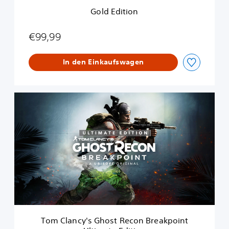
Gold Edition
€99,99
In den Einkaufswagen
T
o
m
C
l
a
n
c
y
'
s
G
h
Tom Clancy's Ghost Recon Breakpoint
o