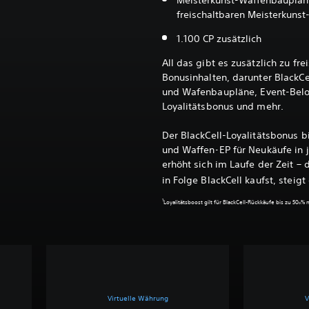
Meisterkunst-Waffenbauplan 
freischaltbaren Meisterkuns
1.100 CP zusätzlich
All das gibt es zusätzlich zu fre
Bonusinhalten, darunter BlackCe
und Wafenbaupläne, Event-Belo
Loyalitätsbonus und mehr.
Der BlackCell-Loyalitätsbonus b
und Waffen-EP für Neukäufe in j
erhöht sich im Laufe der Zeit – 
in Folge BlackCell kaufst, steigt
1
Loyalitätsboost gilt für BlackCell-Rückkäufe bis zu 50ₒ% 
Virtuelle Währung
V