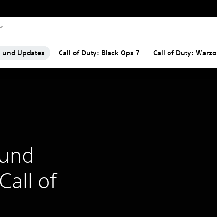
n und Updates
Call of Duty: Black Ops 7
Call of Duty: Warz
 und
all of