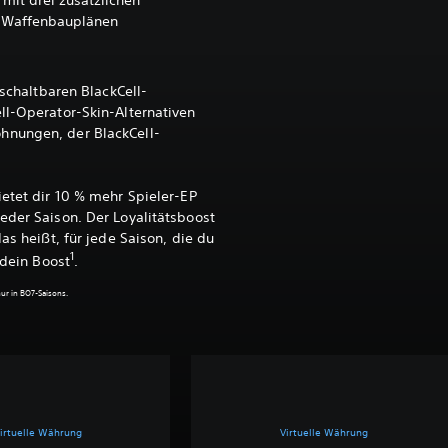
mit drei zusätzlichen
t-Waffenbauplänen
ischaltbaren BlackCell-
ll-Operator-Skin-Alternativen
hnungen, der BlackCell-
ietet dir 10 % mehr Spieler-EP
eder Saison. Der Loyalitätsboost
das heißt, für jede Saison, die du
1
 dein Boost
.
nur in BO7-Saisons.
irtuelle Währung
Virtuelle Währung