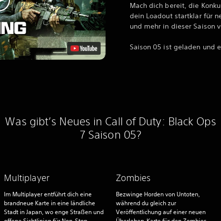
Mach dich bereit, die Konk
dein Loadout startklar für 
und mehr in dieser Saison v
Saison 05 ist geladen und e
Was gibt’s Neues in Call of Duty: Black Ops
7 Saison 05?
Multiplayer
Zombies
Im Multiplayer entführt dich eine
Bezwinge Horden von Untoten,
brandneue Karte in eine ländliche
während du gleich zur
Stadt in Japan, wo enge Straßen und
Veröffentlichung auf einer neuen
offene Sichtlinien für Non-Stop-
Überleben-Karte für den Zombies-