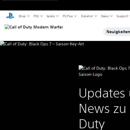
Shop
PS5
Spiele
PS Plus
Zubehör
News
Support
Neuigkeite
Updates
News zu C
Duty