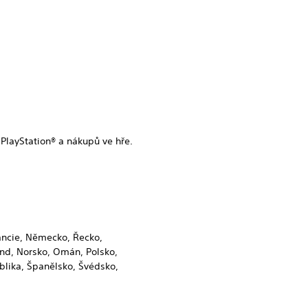
layStation® a nákupů ve hře.
rancie, Německo, Řecko,
land, Norsko, Omán, Polsko,
blika, Španělsko, Švédsko,