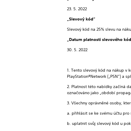
23. 5. 2022
„Slevový kód“
Slevový kód na 25% slevu na nák
„Datum platnosti slevového kó
30. 5. 2022
1. Tento slevový kód na nákup v ko
PlayStation®Network („PSN“) a sp
2. Platnost této nabídky začíná
označováno jako „období propaga
3. Všechny oprávněné osoby, kter
a. přihlásit se ke svému účtu pr
b. uplatnit svůj slevový kód u p