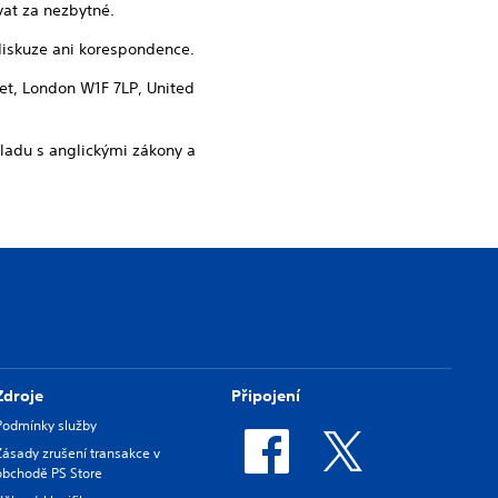
at za nezbytné.
diskuze ani korespondence.
eet, London W1F 7LP, United
uladu s anglickými zákony a
Zdroje
Připojení
Podmínky služby
Zásady zrušení transakce v
obchodě PS Store