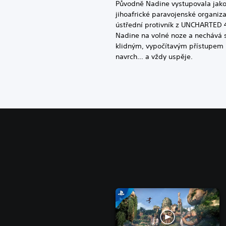
Původně Nadine vystupovala jako 
jihoafrické paravojenské organizac
ústřední protivník z UNCHARTED 4
Nadine na volné noze a nechává 
klidným, vypočítavým přístupem k
navrch… a vždy uspěje.