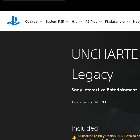
Obchod
Systém PS5
Hry
PS Plus
Příslušenství
Nov
UNCHARTED
Legacy
Sony Interactive Entertainment
K dispozici na
PS4
PS5
Included
Subscribe to PlayStation Plus Extra to 