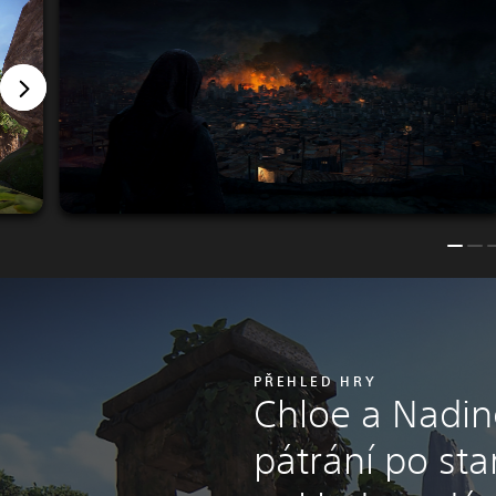
PŘEHLED HRY
Chloe a Nadine
pátrání po st