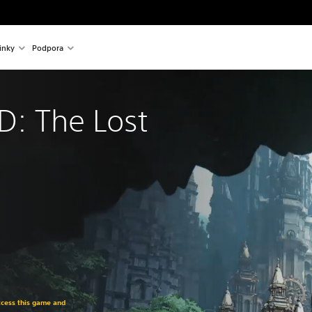
inky
Podpora
: The Lost
access this game and