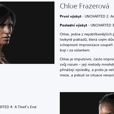
Chloe Frazerová
První výskyt
- UNCHARTED 2: A
Poslední výskyt
- UNCHARTED 3:
Chloe, jedna z nejoblíbenějších 
lovkyně pokladů, která svým dův
schopností improvizace soupeří
boji i za volantem.
Chloe je impulzivní, často impr
svůj rozum – její metody mnohdy 
přinášejí výsledky, a proto je v
meze, a pokud se situace nevyvíj
RTED 4: A Thief’s End