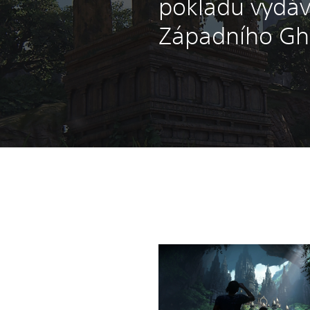
pokladu vydáv
Západního Gh