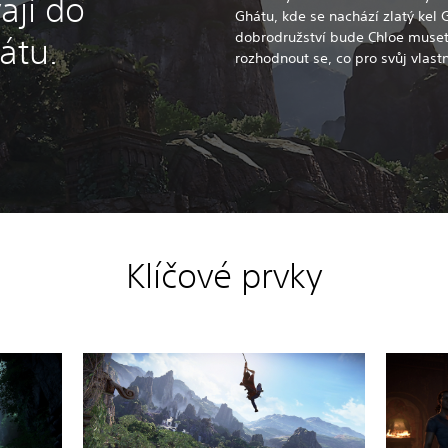
ají do
Ghátu, kde se nachází zlatý kel
dobrodružství bude Chloe muset
átu.
rozhodnout se, co pro svůj vlast
Klíčové prvky