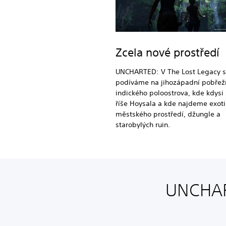
Zcela nové prostředí
UNCHARTED: V The Lost Legacy 
podíváme na jihozápadní pobřež
indického poloostrova, kde kdysi 
říše Hoysala a kde najdeme exot
městského prostředí, džungle a
starobylých ruin.
UNCHART