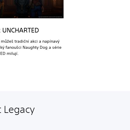
z UNCHARTED
můžeš tradiční akci a napínavý
aký fanoušci Naughty Dog a série
D milují.
t Legacy