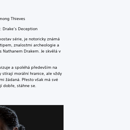
mong Thieves
 Drake’s Deception
postav série, je notoricky známá
tipem, znalostmi archeologie a
 s Nathanem Drakem. Je skvělá v
ovizuje a spoléhá především na
stírají morální hranice, ale vždy
elmi žádaná. Přesto však má své
í dobře, stáhne se.