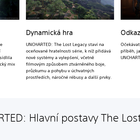
Dynamická hra
Odka
se
UNCHARTED: The Lost Legacy staví na
Očekávat 
í
oceňované hratelnosti série, k níž přidává
příběh, j
sídlila
nové systémy a vylepšení, včetně
UNCHARTE
ický mix
filmovým způsobem ztvárněného boje,
průzkumu a pohybu v úchvatných
prostředích, náročné rébusy a další prvky.
ED: Hlavní postavy The Los