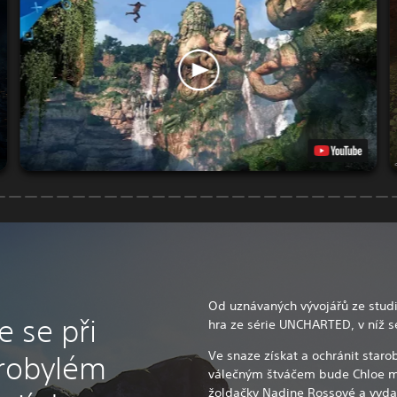
Od uznávaných vývojářů ze stud
 se při
hra ze série UNCHARTED, v níž s
Ve snaze získat a ochránit staro
arobylém
válečným štváčem bude Chloe m
žoldačky Nadine Rossové a vydat