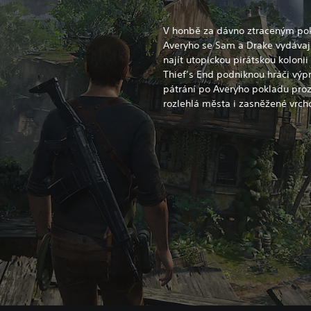
V honbě za dávno ztraceným po
Averyho se Sam a Drake vydávaj
najít utopickou pirátskou koloni
Thief’s End podniknou hráči výp
pátrání po Averyho pokladu proz
rozlehlá města i zasněžené vrcho