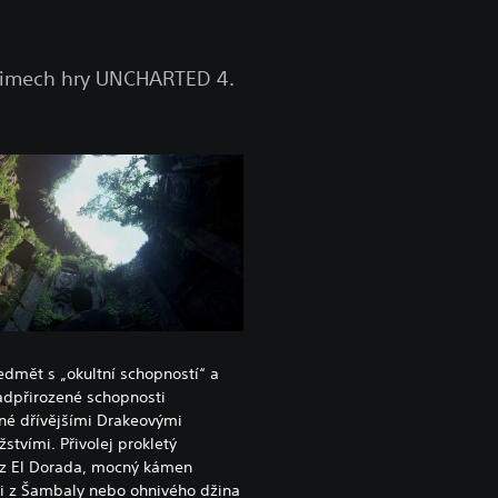
režimech hry UNCHARTED 4.
edmět s „okultní schopností“ a
adpřirozené schopnosti
né dřívějšími Drakeovými
stvími. Přivolej prokletý
 z El Dorada, mocný kámen
i z Šambaly nebo ohnivého džina