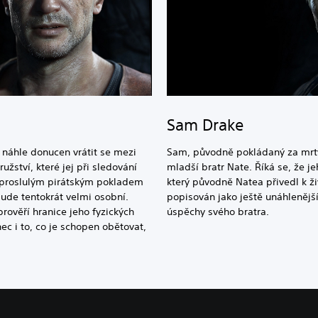
Sam Drake
 náhle donucen vrátit se mezi
Sam, původně pokládaný za mrtvé
žství, které jej při sledování
mladší bratr Nate. Říká se, že j
za proslulým pirátským pokladem
který původně Natea přivedl k ž
ude tentokrát velmi osobní.
popisován jako ještě unáhlenější
rověří hranice jeho fyzických
úspěchy svého bratra.
ec i to, co je schopen obětovat,