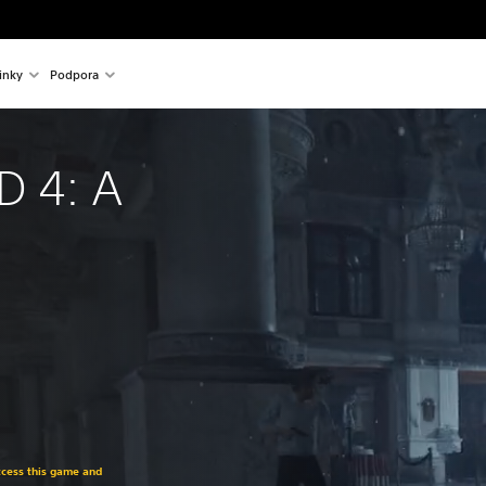
inky
Podpora
 4: A
access this game and