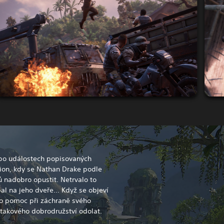
 po událostech popisovaných
on, kdy se Nathan Drake podle
 nadobro opustit. Netrvalo to
al na jeho dveře… Když se objeví
 o pomoc při záchraně svého
 takového dobrodružství odolat.