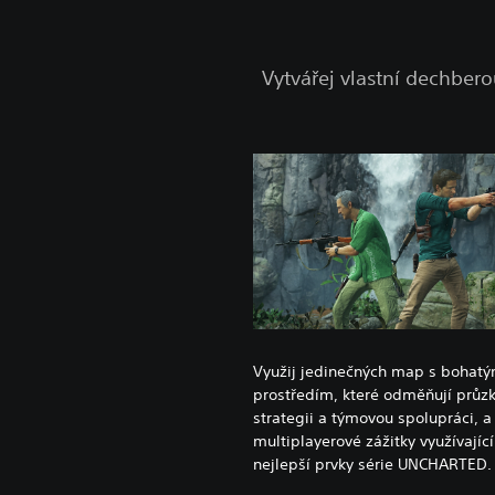
Vytvářej vlastní dechber
Využij jedinečných map s bohat
prostředím, které odměňují průz
strategii a týmovou spolupráci, a 
multiplayerové zážitky využívající
nejlepší prvky série UNCHARTED