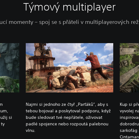
Týmový multiplayer
oucí momenty – spoj se s přáteli v multiplayerových 
ým
Najmi si jednoho ze čtyř „Parťáků“, aby s
Kup si př
kum,
tebou bojoval a poskytoval podporu, když
vyvolej n
užij si
bude sledovat tvé nepřátele, oživovat
inspirova
 ty
padlé spojence nebo rozpoutá palebnou
dobrodruž
.
vlnu.
sarkofág
Cintaman