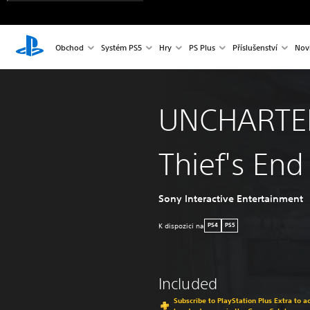
Obchod
Systém PS5
Hry
PS Plus
Příslušenství
Nov
UNCHARTED
Thief's End
Sony Interactive Entertainment
K dispozici na
PS4
PS5
Included
Subscribe to PlayStation Plus Extra to 