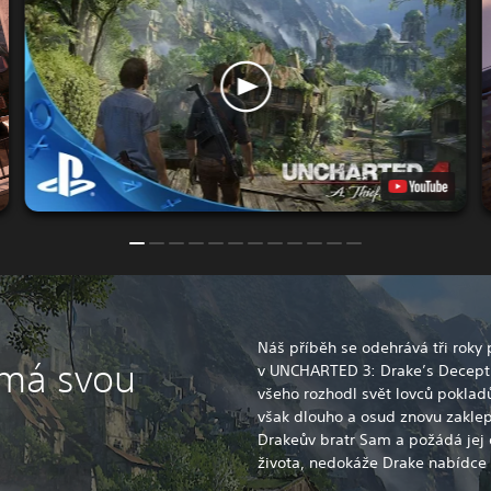
Náš příběh se odehrává tři roky
 má svou
v UNCHARTED 3: Drake’s Decepti
všeho rozhodl svět lovců pokladů
však dlouho a osud znovu zaklep
Drakeův bratr Sam a požádá jej
života, nedokáže Drake nabídce