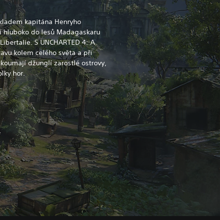
kladem kapitána Henryho
í hluboko do lesů Madagaskaru
i Libertalie. S UNCHARTED 4: A
ravu kolem celého světa a při
koumají džunglí zarostlé ostrovy,
lky hor.